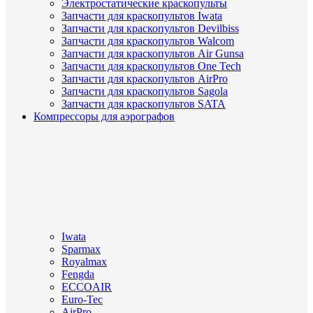
Электростатические краскопульты
Запчасти для краскопультов Iwata
Запчасти для краскопультов Devilbiss
Запчасти для краскопультов Walcom
Запчасти для краскопультов Air Gunsa
Запчасти для краскопультов One Tech
Запчасти для краскопультов AirPro
Запчасти для краскопультов Sagola
Запчасти для краскопультов SATA
Компрессоры для аэрографов
Iwata
Sparmax
Royalmax
Fengda
ECCOAIR
Euro-Tec
AirPro