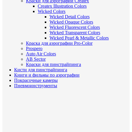
Краски для аэрографии Createx
Createx Illustration Colors
Wicked Colors
Wicked Detail Colors
Wicked Opaque Colors
Wicked Fluorescent Colors
Wicked Transparent Colors
Wicked Pearl & Metallic Colors
Краска для аэрографии Pro-Color
Prospero
Auto Air Colors
AB Sector
Краски для пинстрайпинга
Кисти для пинстрайпинга
Книги и фильмы по аэрографии
Покрасочные камеры
Пневмоинструменты