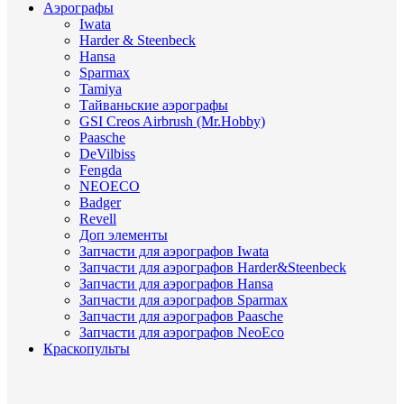
Аэрографы
Iwata
Harder & Steenbeck
Hansa
Sparmax
Tamiya
Тайваньские аэрографы
GSI Creos Airbrush (Mr.Hobby)
Paasche
DeVilbiss
Fengda
NEOECO
Badger
Revell
Доп элементы
Запчасти для аэрографов Iwata
Запчасти для аэрографов Harder&Steenbeck
Запчасти для аэрографов Hansa
Запчасти для аэрографов Sparmax
Запчасти для аэрографов Paasche
Запчасти для аэрографов NeoEco
Краскопульты