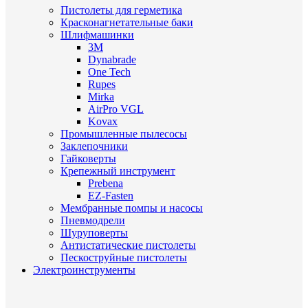
Пистолеты для герметика
Красконагнетательные баки
Шлифмашинки
3M
Dynabrade
One Tech
Rupes
Mirka
AirPro VGL
Kovax
Промышленные пылесосы
Заклепочники
Гайковерты
Крепежный инструмент
Prebena
EZ-Fasten
Мембранные помпы и насосы
Пневмодрели
Шуруповерты
Антистатические пистолеты
Пескоструйные пистолеты
Электроинструменты