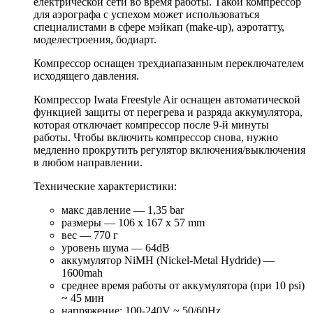
електрической сети во время работы. Такой компрессор
для аэрографа с успехом может использоваться
специалистами в сфере мэйкап (make-up), аэротатту,
моделестроения, бодиарт.
Компрессор оснащен трехдиапазанным переключателем
исходящего давления.
Компрессор Iwata Freestyle Air оснащен автоматической
функцией защиты от перегрева и разряда аккумулятора,
которая отключает компрессор после 9-й минуты
работы. Чтобы включить компрессор снова, нужно
медленно прокрутить регулятор включения/выключения
в любом направлении.
Технические характеристики:
макс давление — 1,35 bar
размеры — 106 x 167 x 57 mm
вес — 770 г
уровень шума — 64dB
аккумулятор NiMH (Nickel-Metal Hydride) —
1600mah
среднее время работы от аккумулятора (при 10 psi)
~ 45 мин
напряжение: 100-240V ~ 50/60Hz