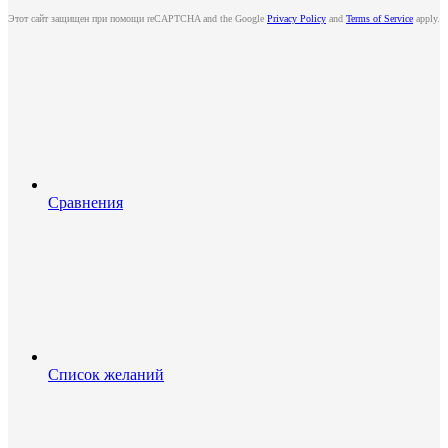
Этот сайт защищен при помощи reCAPTCHA and the Google
Privacy Policy
and
Terms of Service
apply.
Сравнения
Список желаний