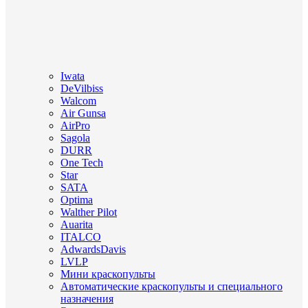
Iwata
DeVilbiss
Walcom
Air Gunsa
AirPro
Sagola
DURR
One Tech
Star
SATA
Optima
Walther Pilot
Auarita
ITALCO
AdwardsDavis
LVLP
Мини краскопульты
Автоматические краскопульты и специального
назначения