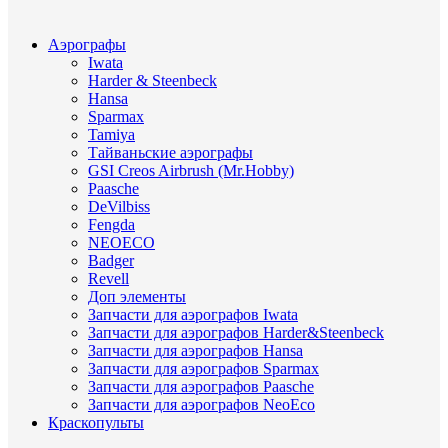
Аэрографы
Iwata
Harder & Steenbeck
Hansa
Sparmax
Tamiya
Тайваньские аэрографы
GSI Creos Airbrush (Mr.Hobby)
Paasche
DeVilbiss
Fengda
NEOECO
Badger
Revell
Доп элементы
Запчасти для аэрографов Iwata
Запчасти для аэрографов Harder&Steenbeck
Запчасти для аэрографов Hansa
Запчасти для аэрографов Sparmax
Запчасти для аэрографов Paasche
Запчасти для аэрографов NeoEco
Краскопульты