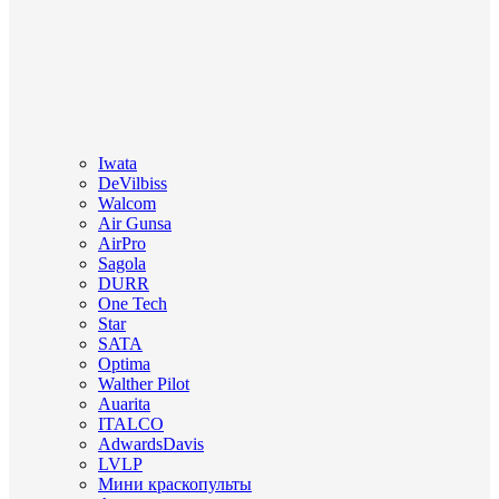
Iwata
DeVilbiss
Walcom
Air Gunsa
AirPro
Sagola
DURR
One Tech
Star
SATA
Optima
Walther Pilot
Auarita
ITALCO
AdwardsDavis
LVLP
Мини краскопульты