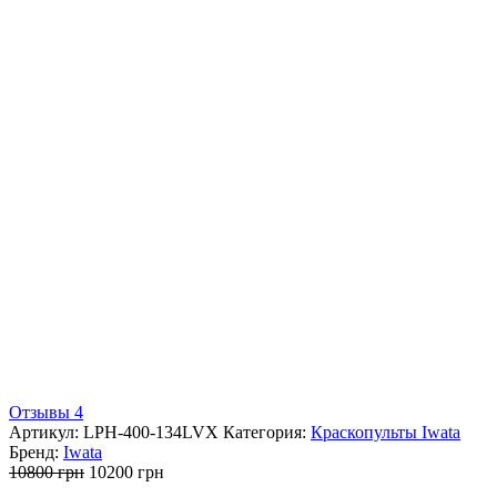
Отзывы 4
Артикул:
LPH-400-134LVX
Категория:
Краскопульты Iwata
Бренд:
Iwata
Первоначальная
Текущая
10800
грн
10200
грн
цена
цена: