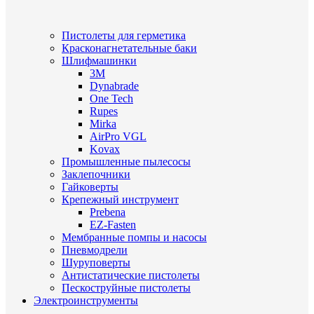
Пистолеты для герметика
Красконагнетательные баки
Шлифмашинки
3M
Dynabrade
One Tech
Rupes
Mirka
AirPro VGL
Kovax
Промышленные пылесосы
Заклепочники
Гайковерты
Крепежный инструмент
Prebena
EZ-Fasten
Мембранные помпы и насосы
Пневмодрели
Шуруповерты
Антистатические пистолеты
Пескоструйные пистолеты
Электроинструменты