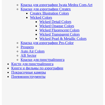
Краска для аэрографии Iwata Medea Com-Art
Краски для аэрографии Createx
Createx Illustration Colors
Wicked Colors
Wicked Detail Colors
Wicked Opaque Colors
Wicked Fluorescent Colors
Wicked Transparent Colors
Wicked Pearl & Metallic Colors
Краска для аэрографии Pro-Color
Prospero
Auto Air Colors
AB Sector
Краски для пинстрайпинга
Кисти для пинстрайпинга
Книги и фильмы по аэрографии
Покрасочные камеры
Пневмоинструменты