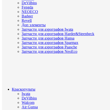
DeVilbiss
Fengda
NEOECO
Badger
Revell
Доп элементы
Запчасти для аэрографов Iwata
Запчасти для аэрографов Harder&Steenbeck
Запчасти для аэрографов Hansa
Запчасти для аэрографов Sparmax
Запчасти для аэрографов Paasche
Запчасти для аэрографов NeoEco
Краскопульты
Iwata
DeVilbiss
Walcom
Air Gunsa