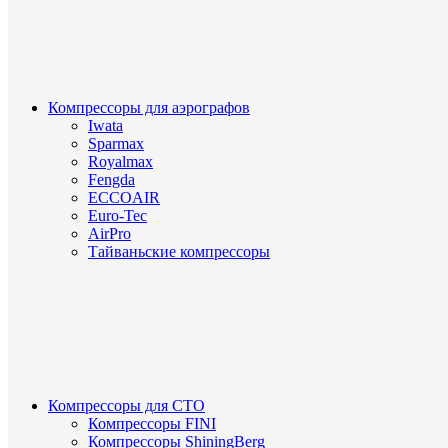
Компрессоры для аэрографов
Iwata
Sparmax
Royalmax
Fengda
ECCOAIR
Euro-Tec
AirPro
Тайваньские компрессоры
Компрессоры для СТО
Компрессоры FINI
Компрессоры ShiningBerg