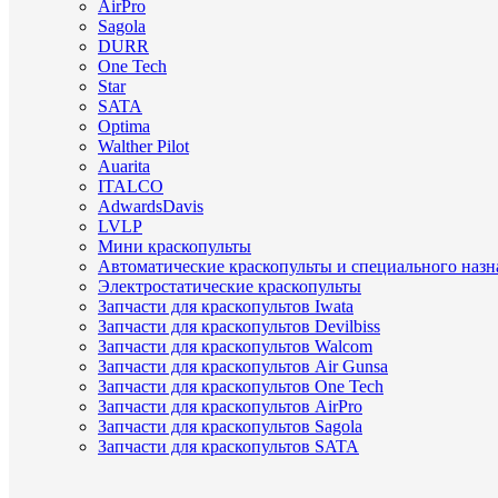
AirPro
Sagola
DURR
One Tech
Star
SATA
Optima
Walther Pilot
Auarita
ITALCO
AdwardsDavis
LVLP
Мини краскопульты
Автоматические краскопульты и специального назн
Электростатические краскопульты
Запчасти для краскопультов Iwata
Запчасти для краскопультов Devilbiss
Запчасти для краскопультов Walcom
Запчасти для краскопультов Air Gunsa
Запчасти для краскопультов One Tech
Запчасти для краскопультов AirPro
Запчасти для краскопультов Sagola
Запчасти для краскопультов SATA