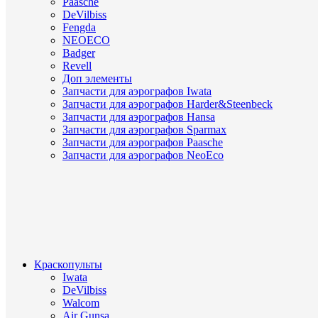
Paasche
DeVilbiss
Fengda
NEOECO
Badger
Revell
Доп элементы
Запчасти для аэрографов Iwata
Запчасти для аэрографов Harder&Steenbeck
Запчасти для аэрографов Hansa
Запчасти для аэрографов Sparmax
Запчасти для аэрографов Paasche
Запчасти для аэрографов NeoEco
Краскопульты
Iwata
DeVilbiss
Walcom
Air Gunsa