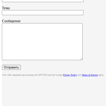
Тема
Сообщение
Этот сайт защищен при помощи reCAPTCHA and the Google
Privacy Policy
and
Terms of Service
apply.