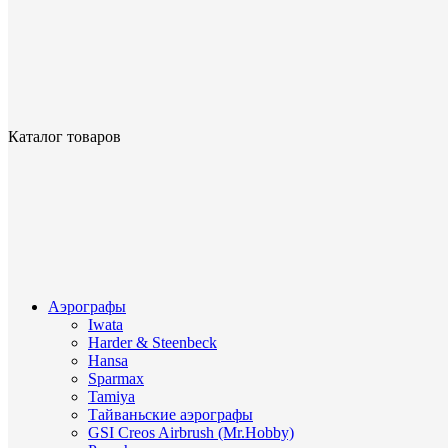
Каталог товаров
Аэрографы
Iwata
Harder & Steenbeck
Hansa
Sparmax
Tamiya
Тайваньские аэрографы
GSI Creos Airbrush (Mr.Hobby)