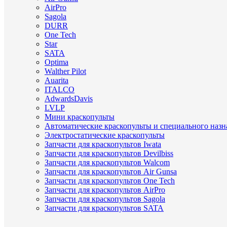
AirPro
Sagola
DURR
One Tech
Star
SATA
Optima
Walther Pilot
Auarita
ITALCO
AdwardsDavis
LVLP
Мини краскопульты
Автоматические краскопульты и специального назн
Электростатические краскопульты
Запчасти для краскопультов Iwata
Запчасти для краскопультов Devilbiss
Запчасти для краскопультов Walcom
Запчасти для краскопультов Air Gunsa
Запчасти для краскопультов One Tech
Запчасти для краскопультов AirPro
Запчасти для краскопультов Sagola
Запчасти для краскопультов SATA