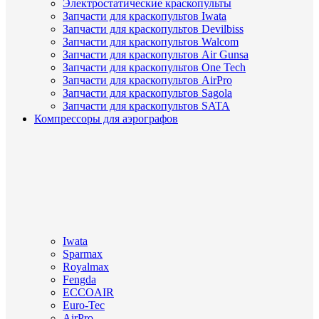
Электростатические краскопульты
Запчасти для краскопультов Iwata
Запчасти для краскопультов Devilbiss
Запчасти для краскопультов Walcom
Запчасти для краскопультов Air Gunsa
Запчасти для краскопультов One Tech
Запчасти для краскопультов AirPro
Запчасти для краскопультов Sagola
Запчасти для краскопультов SATA
Компрессоры для аэрографов
Iwata
Sparmax
Royalmax
Fengda
ECCOAIR
Euro-Tec
AirPro