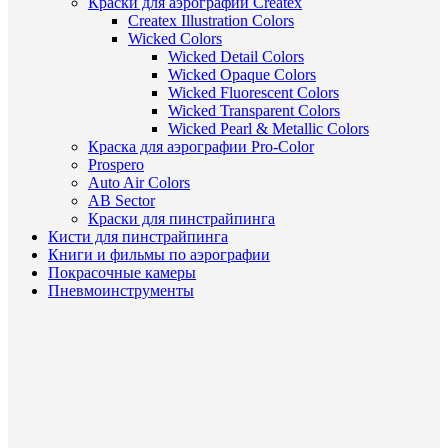
Краски для аэрографии Createx
Createx Illustration Colors
Wicked Colors
Wicked Detail Colors
Wicked Opaque Colors
Wicked Fluorescent Colors
Wicked Transparent Colors
Wicked Pearl & Metallic Colors
Краска для аэрографии Pro-Color
Prospero
Auto Air Colors
AB Sector
Краски для пинстрайпинга
Кисти для пинстрайпинга
Книги и фильмы по аэрографии
Покрасочные камеры
Пневмоинструменты