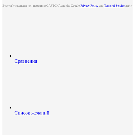
Этот сайт защищен при помощи reCAPTCHA and the Google
Privacy Policy
and
Terms of Service
apply.
Сравнения
Список желаний