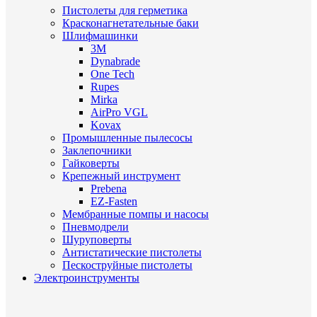
Пистолеты для герметика
Красконагнетательные баки
Шлифмашинки
3M
Dynabrade
One Tech
Rupes
Mirka
AirPro VGL
Kovax
Промышленные пылесосы
Заклепочники
Гайковерты
Крепежный инструмент
Prebena
EZ-Fasten
Мембранные помпы и насосы
Пневмодрели
Шуруповерты
Антистатические пистолеты
Пескоструйные пистолеты
Электроинструменты