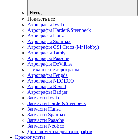
Назад
Показать все
Аэрографы Iwata
Аэрографы Harder&Steenbeck
Аэрографы Hansa
Аэрографы Sparmax
Аэрографы GSI Creos (Mr.Hobby)
Аэрографы Tamiya
Аэрографы Paasche
Аэрографы DeVilbiss
Тайваньские аэрографы
Аэрографы Fengda
Аэрографы NEOECO
Аэрографы Revell
Аэрографы Badger
Запчасти Iwata
Запчасти Harder&Steenbeck
Запчасти Hansa
Запчасти Sparmax
Запчасти Paasche
Запчасти NeoEco
Доп элементы для аэрографов
Краскопульты