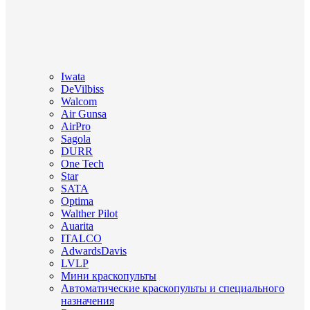
Iwata
DeVilbiss
Walcom
Air Gunsa
AirPro
Sagola
DURR
One Tech
Star
SATA
Optima
Walther Pilot
Auarita
ITALCO
AdwardsDavis
LVLP
Мини краскопульты
Автоматические краскопульты и специального
назначения