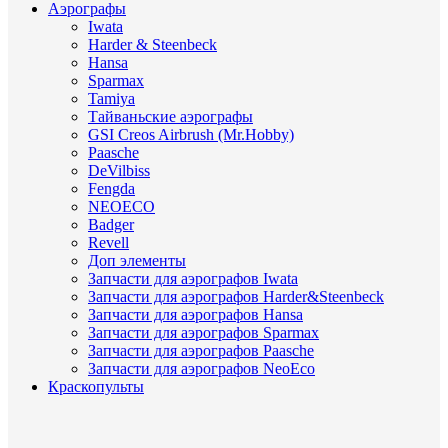
Аэрографы
Iwata
Harder & Steenbeck
Hansa
Sparmax
Tamiya
Тайваньские аэрографы
GSI Creos Airbrush (Mr.Hobby)
Paasche
DeVilbiss
Fengda
NEOECO
Badger
Revell
Доп элементы
Запчасти для аэрографов Iwata
Запчасти для аэрографов Harder&Steenbeck
Запчасти для аэрографов Hansa
Запчасти для аэрографов Sparmax
Запчасти для аэрографов Paasche
Запчасти для аэрографов NeoEco
Краскопульты