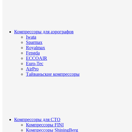
Компрессоры для аэрографов
Iwata
Sparmax
Royalmax
Fengda
ECCOAIR
Euro-Tec
AirPro
Тайваньские компрессоры
Компрессоры для СТО
Компрессоры FINI
Компрессоры ShiningBerg