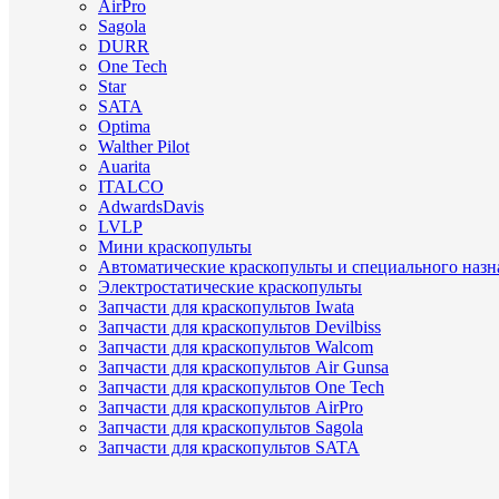
AirPro
Sagola
DURR
One Tech
Star
SATA
Optima
Walther Pilot
Auarita
ITALCO
AdwardsDavis
LVLP
Мини краскопульты
Автоматические краскопульты и специального назн
Электростатические краскопульты
Запчасти для краскопультов Iwata
Запчасти для краскопультов Devilbiss
Запчасти для краскопультов Walcom
Запчасти для краскопультов Air Gunsa
Запчасти для краскопультов One Tech
Запчасти для краскопультов AirPro
Запчасти для краскопультов Sagola
Запчасти для краскопультов SATA