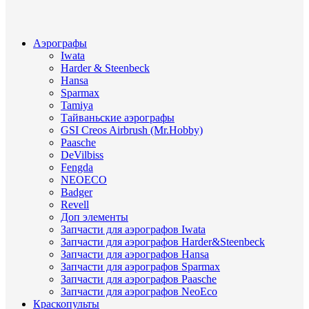
Аэрографы
Iwata
Harder & Steenbeck
Hansa
Sparmax
Tamiya
Тайваньские аэрографы
GSI Creos Airbrush (Mr.Hobby)
Paasche
DeVilbiss
Fengda
NEOECO
Badger
Revell
Доп элементы
Запчасти для аэрографов Iwata
Запчасти для аэрографов Harder&Steenbeck
Запчасти для аэрографов Hansa
Запчасти для аэрографов Sparmax
Запчасти для аэрографов Paasche
Запчасти для аэрографов NeoEco
Краскопульты