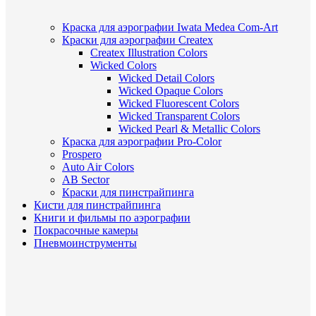
Краска для аэрографии Iwata Medea Com-Art
Краски для аэрографии Createx
Createx Illustration Colors
Wicked Colors
Wicked Detail Colors
Wicked Opaque Colors
Wicked Fluorescent Colors
Wicked Transparent Colors
Wicked Pearl & Metallic Colors
Краска для аэрографии Pro-Color
Prospero
Auto Air Colors
AB Sector
Краски для пинстрайпинга
Кисти для пинстрайпинга
Книги и фильмы по аэрографии
Покрасочные камеры
Пневмоинструменты