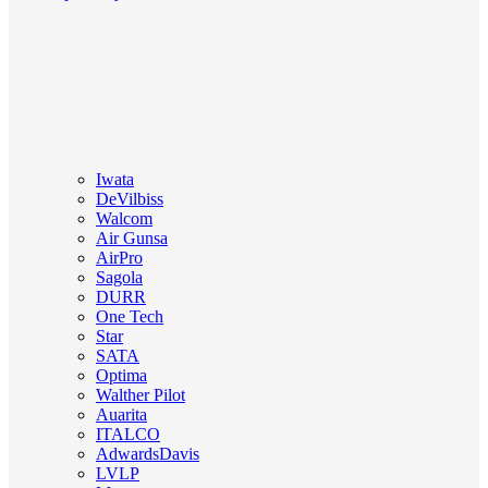
Iwata
DeVilbiss
Walcom
Air Gunsa
AirPro
Sagola
DURR
One Tech
Star
SATA
Optima
Walther Pilot
Auarita
ITALCO
AdwardsDavis
LVLP