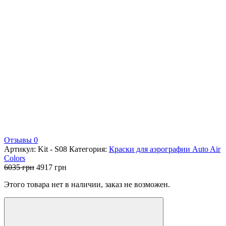
Отзывы 0
Артикул:
Kit - S08
Категория:
Краски для аэрографии Auto Air
Colors
Первоначальная
Текущая
6035
грн
4917
грн
цена
цена:
Этого товара нет в наличии, заказ не возможен.
составляла
4917 грн.
6035 грн.