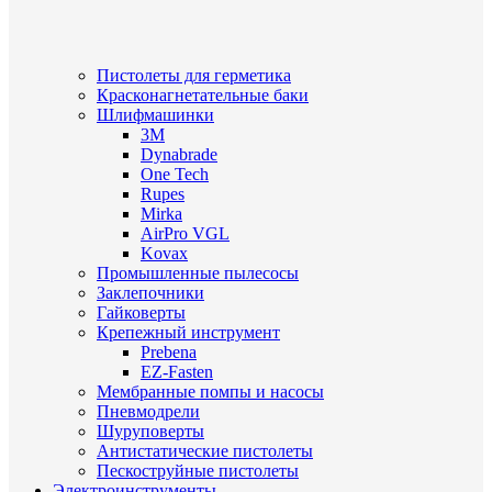
Пистолеты для герметика
Красконагнетательные баки
Шлифмашинки
3M
Dynabrade
One Tech
Rupes
Mirka
AirPro VGL
Kovax
Промышленные пылесосы
Заклепочники
Гайковерты
Крепежный инструмент
Prebena
EZ-Fasten
Мембранные помпы и насосы
Пневмодрели
Шуруповерты
Антистатические пистолеты
Пескоструйные пистолеты
Электроинструменты