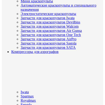
Мини краскопульты
Автоматические краскопульты и специального
назначения
Электростатические краскопульты
Запчасти для краскопультов Iwata
Запчасти для краскопультов Devilbiss
Запчасти для краскопультов Walcom
Запчасти для краскопультов Air Gunsa
Запчасти для краскопультов One Tech
Запчасти для краскопультов AirPro
Запчасти для краскопультов Sagola
Запчасти для краскопультов SATA
Компрессоры для аэрографов
Iwata
Sparmax
Royalmax
Fengda