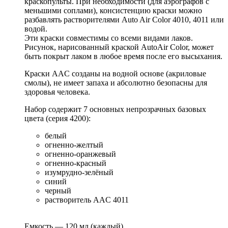
краскопульты. При необходимости (для аэрографов с
меньшими соплами), консистенцию краски можно
разбавлять растворителями Auto Air Color 4010, 4011 или
водой.
Эти краски совместимы со всеми видами лаков.
Рисунок, нарисованный краской AutoAir Color, может
быть покрыт лаком в любое время после его высыхания.
Краски AAC созданы на водной основе (акриловые
смолы), не имеет запаха и абсолютно безопасны для
здоровья человека.
Набор содержит 7 основных непрозрачных базовых
цвета (серия 4200):
белый
огненно-желтый
огненно-оранжевый
огненно-красный
изумрудно-зелёный
синий
черный
растворитель AAC 4011
Емкость — 120 мл (каждый).