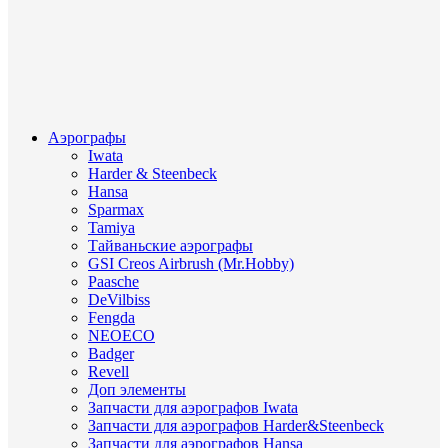
Аэрографы
Iwata
Harder & Steenbeck
Hansa
Sparmax
Tamiya
Тайваньские аэрографы
GSI Creos Airbrush (Mr.Hobby)
Paasche
DeVilbiss
Fengda
NEOECO
Badger
Revell
Доп элементы
Запчасти для аэрографов Iwata
Запчасти для аэрографов Harder&Steenbeck
Запчасти для аэрографов Hansa