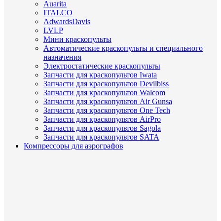
Auarita
ITALCO
AdwardsDavis
LVLP
Мини краскопульты
Автоматические краскопульты и специального
назначения
Электростатические краскопульты
Запчасти для краскопультов Iwata
Запчасти для краскопультов Devilbiss
Запчасти для краскопультов Walcom
Запчасти для краскопультов Air Gunsa
Запчасти для краскопультов One Tech
Запчасти для краскопультов AirPro
Запчасти для краскопультов Sagola
Запчасти для краскопультов SATA
Компрессоры для аэрографов