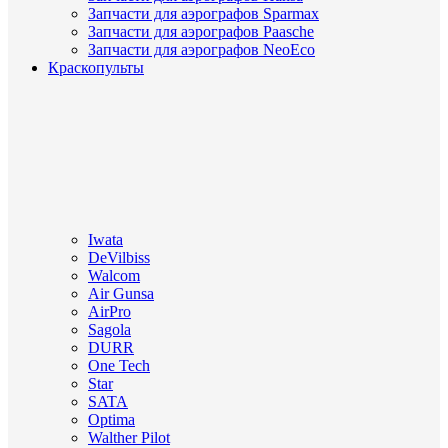
Запчасти для аэрографов Sparmax
Запчасти для аэрографов Paasche
Запчасти для аэрографов NeoEco
Краскопульты
Iwata
DeVilbiss
Walcom
Air Gunsa
AirPro
Sagola
DURR
One Tech
Star
SATA
Optima
Walther Pilot