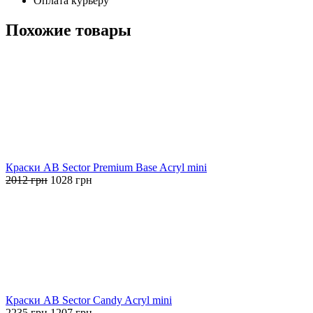
Оплата курьеру
Похожие товары
Краски AB Sector Premium Base Acryl mini
Первоначальная
Текущая
2012
грн
1028
грн
цена
цена:
составляла
1028 грн.
2012 грн.
Краски AB Sector Candy Acryl mini
Первоначальная
Текущая
2235
грн
1207
грн