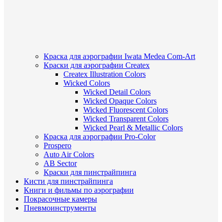
Краска для аэрографии Iwata Medea Com-Art
Краски для аэрографии Createx
Createx Illustration Colors
Wicked Colors
Wicked Detail Colors
Wicked Opaque Colors
Wicked Fluorescent Colors
Wicked Transparent Colors
Wicked Pearl & Metallic Colors
Краска для аэрографии Pro-Color
Prospero
Auto Air Colors
AB Sector
Краски для пинстрайпинга
Кисти для пинстрайпинга
Книги и фильмы по аэрографии
Покрасочные камеры
Пневмоинструменты