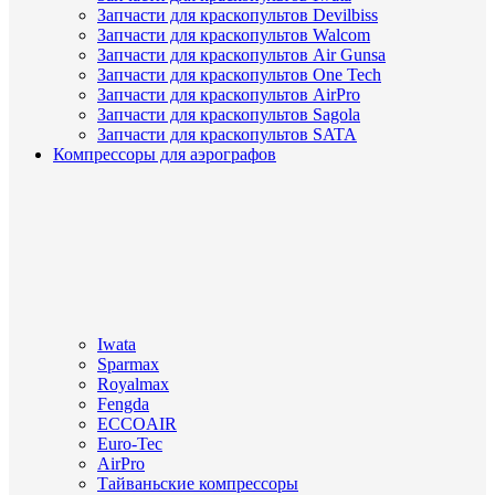
Запчасти для краскопультов Devilbiss
Запчасти для краскопультов Walcom
Запчасти для краскопультов Air Gunsa
Запчасти для краскопультов One Tech
Запчасти для краскопультов AirPro
Запчасти для краскопультов Sagola
Запчасти для краскопультов SATA
Компрессоры для аэрографов
Iwata
Sparmax
Royalmax
Fengda
ECCOAIR
Euro-Tec
AirPro
Тайваньские компрессоры