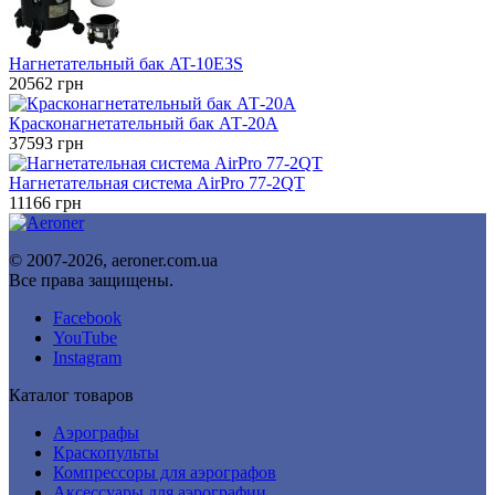
Нагнетательный бак AT-10E3S
20562
грн
Красконагнетательный бак АТ-20А
37593
грн
Нагнетательная система AirPro 77-2QT
11166
грн
© 2007-2026, aeroner.com.ua
Все права защищены.
Facebook
YouTube
Instagram
Каталог товаров
Аэрографы
Краскопульты
Компрессоры для аэрографов
Аксессуары для аэрографии