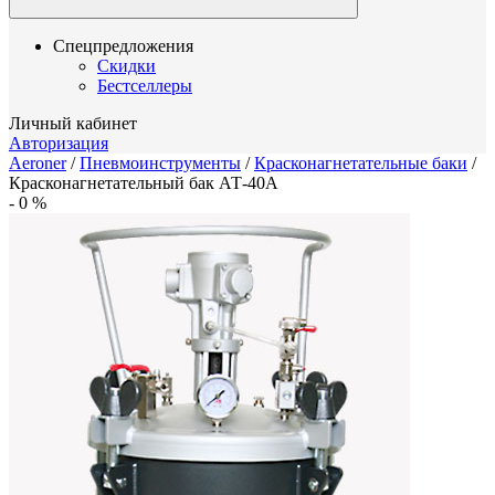
Спецпредложения
Скидки
Бестселлеры
Личный кабинет
Авторизация
Aeroner
/
Пневмоинструменты
/
Красконагнетательные баки
/
Красконагнетательный бак АТ-40А
-
0
%