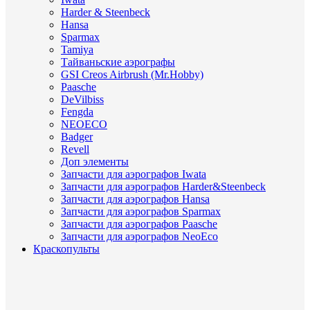
Harder & Steenbeck
Hansa
Sparmax
Tamiya
Тайваньские аэрографы
GSI Creos Airbrush (Mr.Hobby)
Paasche
DeVilbiss
Fengda
NEOECO
Badger
Revell
Доп элементы
Запчасти для аэрографов Iwata
Запчасти для аэрографов Harder&Steenbeck
Запчасти для аэрографов Hansa
Запчасти для аэрографов Sparmax
Запчасти для аэрографов Paasche
Запчасти для аэрографов NeoEco
Краскопульты