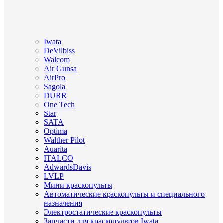
Iwata
DeVilbiss
Walcom
Air Gunsa
AirPro
Sagola
DURR
One Tech
Star
SATA
Optima
Walther Pilot
Auarita
ITALCO
AdwardsDavis
LVLP
Мини краскопульты
Автоматические краскопульты и специального
назначения
Электростатические краскопульты
Запчасти для краскопультов Iwata