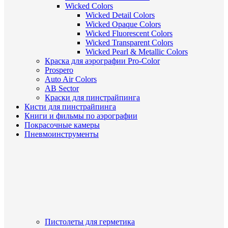
Wicked Colors
Wicked Detail Colors
Wicked Opaque Colors
Wicked Fluorescent Colors
Wicked Transparent Colors
Wicked Pearl & Metallic Colors
Краска для аэрографии Pro-Color
Prospero
Auto Air Colors
AB Sector
Краски для пинстрайпинга
Кисти для пинстрайпинга
Книги и фильмы по аэрографии
Покрасочные камеры
Пневмоинструменты
Пистолеты для герметика