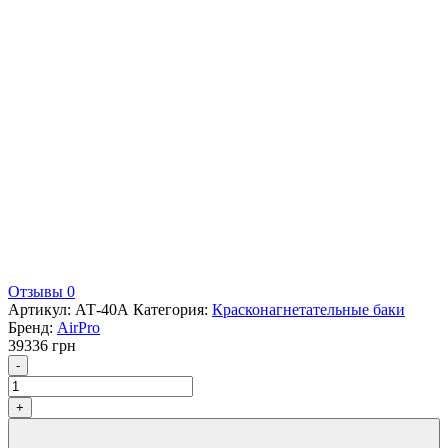
Отзывы 0
Артикул:
АТ-40А
Категория:
Красконагнетательные баки
Бренд:
AirPro
39336
грн
Количество
-
+