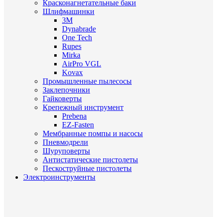
Красконагнетательные баки
Шлифмашинки
3M
Dynabrade
One Tech
Rupes
Mirka
AirPro VGL
Kovax
Промышленные пылесосы
Заклепочники
Гайковерты
Крепежный инструмент
Prebena
EZ-Fasten
Мембранные помпы и насосы
Пневмодрели
Шуруповерты
Антистатические пистолеты
Пескоструйные пистолеты
Электроинструменты