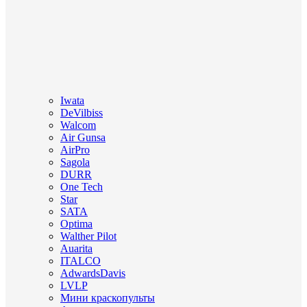
Iwata
DeVilbiss
Walcom
Air Gunsa
AirPro
Sagola
DURR
One Tech
Star
SATA
Optima
Walther Pilot
Auarita
ITALCO
AdwardsDavis
LVLP
Мини краскопульты