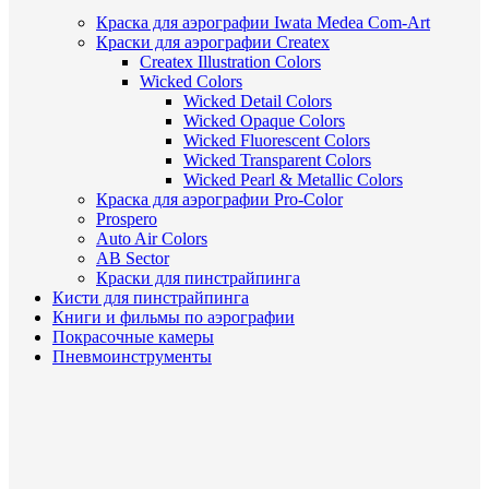
Краска для аэрографии Iwata Medea Com-Art
Краски для аэрографии Createx
Createx Illustration Colors
Wicked Colors
Wicked Detail Colors
Wicked Opaque Colors
Wicked Fluorescent Colors
Wicked Transparent Colors
Wicked Pearl & Metallic Colors
Краска для аэрографии Pro-Color
Prospero
Auto Air Colors
AB Sector
Краски для пинстрайпинга
Кисти для пинстрайпинга
Книги и фильмы по аэрографии
Покрасочные камеры
Пневмоинструменты