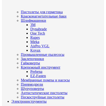
Пистолеты для герметика
Красконагнетательные баки
Шлифмашинки
3M
Dynabrade
One Tech
Rupes
Mirka
AirPro VGL
Kovax
Промышленные пылесосы
Заклепочники
Гайковерты
Крепежный инструмент
Prebena
EZ-Fasten
Мембранные помпы и насосы
Пневмодрели
Шуруповерты
Антистатические пистолеты
Пескоструйные пистолеты
Электроинструменты