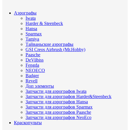
Аэрографы
Iwata
Harder & Steenbeck
Hansa
Sparmax
Tamiya
Тайваньские аэрографы
GSI Creos Airbrush (Mr.Hobby)
Paasche
DeVilbiss
Fengda
NEOECO
Badger
Revell
Доп элементы
Запчасти для аэрографов Iwata
Запчасти для аэрографов Harder&Steenbeck
Запчасти для аэрографов Hansa
Запчасти для аэрографов Sparmax
Запчасти для аэрографов Paasche
Запчасти для аэрографов NeoEco
Краскопульты