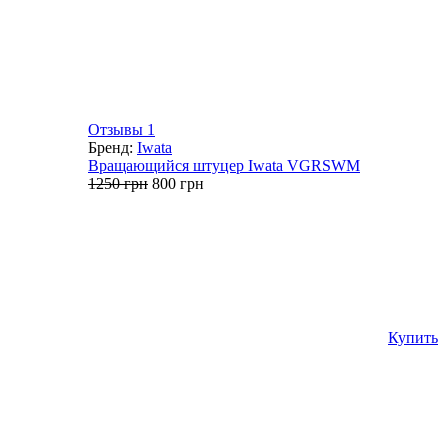
Отзывы 1
Бренд:
Iwata
Вращающийся штуцер Iwata VGRSWM
Первоначальная
Текущая
1250
грн
800
грн
цена
цена:
составляла
800 грн.
1250 грн.
Купить