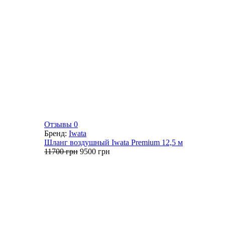
Отзывы 0
Бренд:
Iwata
Шланг воздушный Iwata Premium 12,5 м
Первоначальная
Текущая
11700
грн
9500
грн
цена
цена:
составляла
9500 грн.
11700 грн.