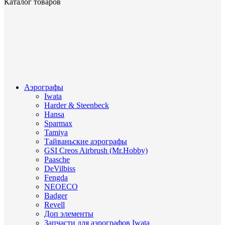
Каталог товаров
Аэрографы
Iwata
Harder & Steenbeck
Hansa
Sparmax
Tamiya
Тайваньские аэрографы
GSI Creos Airbrush (Mr.Hobby)
Paasche
DeVilbiss
Fengda
NEOECO
Badger
Revell
Доп элементы
Запчасти для аэрографов Iwata