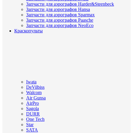
Запчасти для аэрографов Harder&Steenbeck
Запчасти для аэрографов Hansa
Запчасти для аэрографов Sparmax
Запчасти для аэрографов Paasche
Запчасти для аэрографов NeoEco
Краскопульты
Iwata
DeVilbiss
Walcom
Air Gunsa
AirPro
Sagola
DURR
One Tech
Star
SATA