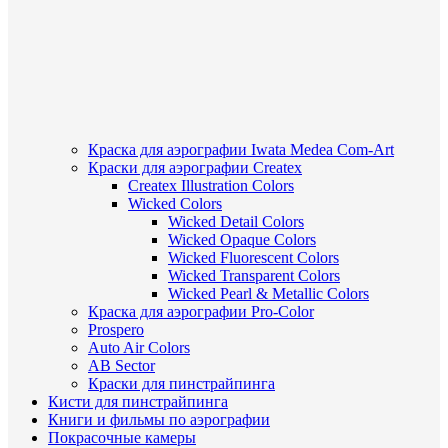
Краска для аэрографии Iwata Medea Com-Art
Краски для аэрографии Createx
Createx Illustration Colors
Wicked Colors
Wicked Detail Colors
Wicked Opaque Colors
Wicked Fluorescent Colors
Wicked Transparent Colors
Wicked Pearl & Metallic Colors
Краска для аэрографии Pro-Color
Prospero
Auto Air Colors
AB Sector
Краски для пинстрайпинга
Кисти для пинстрайпинга
Книги и фильмы по аэрографии
Покрасочные камеры