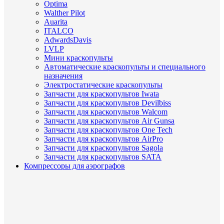
Optima
Walther Pilot
Auarita
ITALCO
AdwardsDavis
LVLP
Мини краскопульты
Автоматические краскопульты и специального
назначения
Электростатические краскопульты
Запчасти для краскопультов Iwata
Запчасти для краскопультов Devilbiss
Запчасти для краскопультов Walcom
Запчасти для краскопультов Air Gunsa
Запчасти для краскопультов One Tech
Запчасти для краскопультов AirPro
Запчасти для краскопультов Sagola
Запчасти для краскопультов SATA
Компрессоры для аэрографов