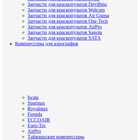
Запчасти для краскопультов Devilbiss
Запчасти для краскопультов Walcom
Запчасти для краскопультов Air Gunsa
Запчасти для краскопультов One Tech
Запчасти для краскопультов AirPro
Запчасти для краскопультов Sagola
Запчасти для краскопультов SATA
Компрессоры для аэрографов
Iwata
Sparmax
Royalmax
Fengda
ECCOAIR
Euro-Tec
AirPro
Тайваньские компрессоры