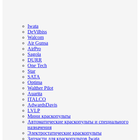
Iwata
DeVilbiss
Walcom
Air Gunsa
AirPro
Sagola
DURR
One Tech
Star
SATA
Optima
Walther Pilot
Auarita
ITALCO
AdwardsDavis
LVLP
Мини краскопульты
Автоматические краскопульты и специального
назначения
Электростатические краскопульты
Запчасти для краскопультов Iwata