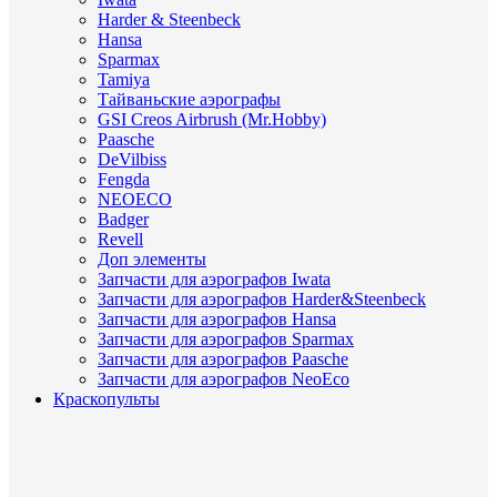
Harder & Steenbeck
Hansa
Sparmax
Tamiya
Тайваньские аэрографы
GSI Creos Airbrush (Mr.Hobby)
Paasche
DeVilbiss
Fengda
NEOECO
Badger
Revell
Доп элементы
Запчасти для аэрографов Iwata
Запчасти для аэрографов Harder&Steenbeck
Запчасти для аэрографов Hansa
Запчасти для аэрографов Sparmax
Запчасти для аэрографов Paasche
Запчасти для аэрографов NeoEco
Краскопульты