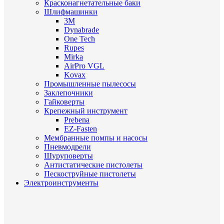
Красконагнетательные баки
Шлифмашинки
3M
Dynabrade
One Tech
Rupes
Mirka
AirPro VGL
Kovax
Промышленные пылесосы
Заклепочники
Гайковерты
Крепежный инструмент
Prebena
EZ-Fasten
Мембранные помпы и насосы
Пневмодрели
Шуруповерты
Антистатические пистолеты
Пескоструйные пистолеты
Электроинструменты