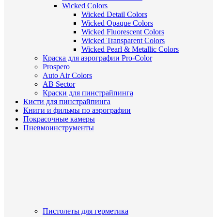
Wicked Colors
Wicked Detail Colors
Wicked Opaque Colors
Wicked Fluorescent Colors
Wicked Transparent Colors
Wicked Pearl & Metallic Colors
Краска для аэрографии Pro-Color
Prospero
Auto Air Colors
AB Sector
Краски для пинстрайпинга
Кисти для пинстрайпинга
Книги и фильмы по аэрографии
Покрасочные камеры
Пневмоинструменты
Пистолеты для герметика