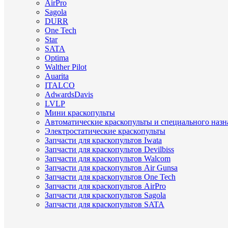
AirPro
Sagola
DURR
One Tech
Star
SATA
Optima
Walther Pilot
Auarita
ITALCO
AdwardsDavis
LVLP
Мини краскопульты
Автоматические краскопульты и специального назн
Электростатические краскопульты
Запчасти для краскопультов Iwata
Запчасти для краскопультов Devilbiss
Запчасти для краскопультов Walcom
Запчасти для краскопультов Air Gunsa
Запчасти для краскопультов One Tech
Запчасти для краскопультов AirPro
Запчасти для краскопультов Sagola
Запчасти для краскопультов SATA