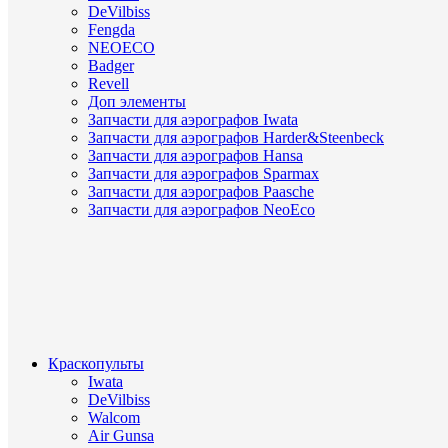
DeVilbiss
Fengda
NEOECO
Badger
Revell
Доп элементы
Запчасти для аэрографов Iwata
Запчасти для аэрографов Harder&Steenbeck
Запчасти для аэрографов Hansa
Запчасти для аэрографов Sparmax
Запчасти для аэрографов Paasche
Запчасти для аэрографов NeoEco
Краскопульты
Iwata
DeVilbiss
Walcom
Air Gunsa