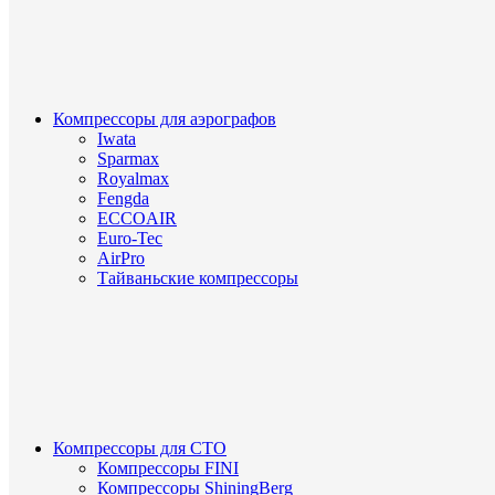
Компрессоры для аэрографов
Iwata
Sparmax
Royalmax
Fengda
ECCOAIR
Euro-Tec
AirPro
Тайваньские компрессоры
Компрессоры для СТО
Компрессоры FINI
Компрессоры ShiningBerg