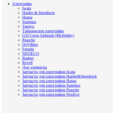
Аэрографы
Iwata
Harder & Steenbeck
Hansa
Sparmax
Tamiya
Тайваньские аэрографы
GSI Creos Airbrush (Mr.Hobby)
Paasche
DeVilbiss
Fengda
NEOECO
Badger
Revell
Доп элементы
Запчасти для аэрографов Iwata
Запчасти для аэрографов Harder&Steenbeck
Запчасти для аэрографов Hansa
Запчасти для аэрографов Sparmax
Запчасти для аэрографов Paasche
Запчасти для аэрографов NeoEco