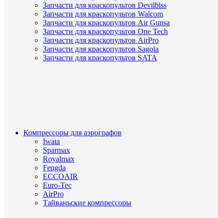
Запчасти для краскопультов Devilbiss
Запчасти для краскопультов Walcom
Запчасти для краскопультов Air Gunsa
Запчасти для краскопультов One Tech
Запчасти для краскопультов AirPro
Запчасти для краскопультов Sagola
Запчасти для краскопультов SATA
Компрессоры для аэрографов
Iwata
Sparmax
Royalmax
Fengda
ECCOAIR
Euro-Tec
AirPro
Тайваньские компрессоры