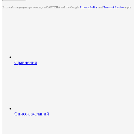
Этот сайт защищен при помощи reCAPTCHA and the Google
Privacy Policy
and
Terms of Service
apply.
Сравнения
Список желаний