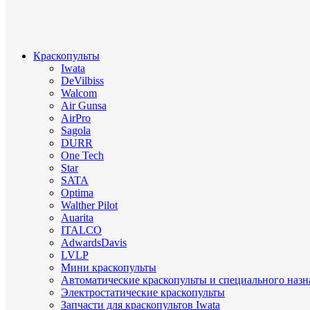
Краскопульты
Iwata
DeVilbiss
Walcom
Air Gunsa
AirPro
Sagola
DURR
One Tech
Star
SATA
Optima
Walther Pilot
Auarita
ITALCO
AdwardsDavis
LVLP
Мини краскопульты
Автоматические краскопульты и специального назн
Электростатические краскопульты
Запчасти для краскопультов Iwata