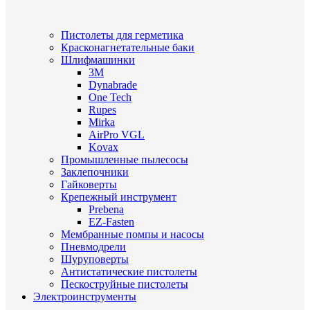
Пистолеты для герметика
Красконагнетательные баки
Шлифмашинки
3M
Dynabrade
One Tech
Rupes
Mirka
AirPro VGL
Kovax
Промышленные пылесосы
Заклепочники
Гайковерты
Крепежный инструмент
Prebena
EZ-Fasten
Мембранные помпы и насосы
Пневмодрели
Шуруповерты
Антистатические пистолеты
Пескоструйные пистолеты
Электроинструменты