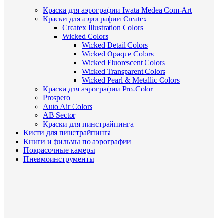
Краска для аэрографии Iwata Medea Com-Art
Краски для аэрографии Createx
Createx Illustration Colors
Wicked Colors
Wicked Detail Colors
Wicked Opaque Colors
Wicked Fluorescent Colors
Wicked Transparent Colors
Wicked Pearl & Metallic Colors
Краска для аэрографии Pro-Color
Prospero
Auto Air Colors
AB Sector
Краски для пинстрайпинга
Кисти для пинстрайпинга
Книги и фильмы по аэрографии
Покрасочные камеры
Пневмоинструменты