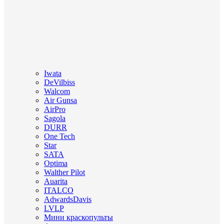
Iwata
DeVilbiss
Walcom
Air Gunsa
AirPro
Sagola
DURR
One Tech
Star
SATA
Optima
Walther Pilot
Auarita
ITALCO
AdwardsDavis
LVLP
Мини краскопульты