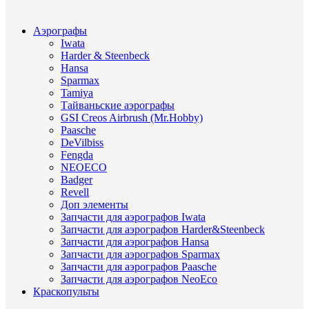
Аэрографы
Iwata
Harder & Steenbeck
Hansa
Sparmax
Tamiya
Тайваньские аэрографы
GSI Creos Airbrush (Mr.Hobby)
Paasche
DeVilbiss
Fengda
NEOECO
Badger
Revell
Доп элементы
Запчасти для аэрографов Iwata
Запчасти для аэрографов Harder&Steenbeck
Запчасти для аэрографов Hansa
Запчасти для аэрографов Sparmax
Запчасти для аэрографов Paasche
Запчасти для аэрографов NeoEco
Краскопульты