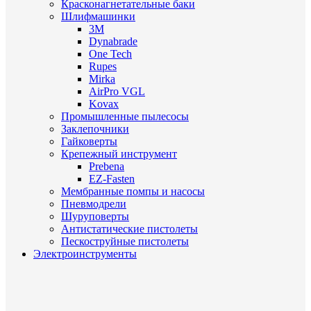
Красконагнетательные баки
Шлифмашинки
3M
Dynabrade
One Tech
Rupes
Mirka
AirPro VGL
Kovax
Промышленные пылесосы
Заклепочники
Гайковерты
Крепежный инструмент
Prebena
EZ-Fasten
Мембранные помпы и насосы
Пневмодрели
Шуруповерты
Антистатические пистолеты
Пескоструйные пистолеты
Электроинструменты