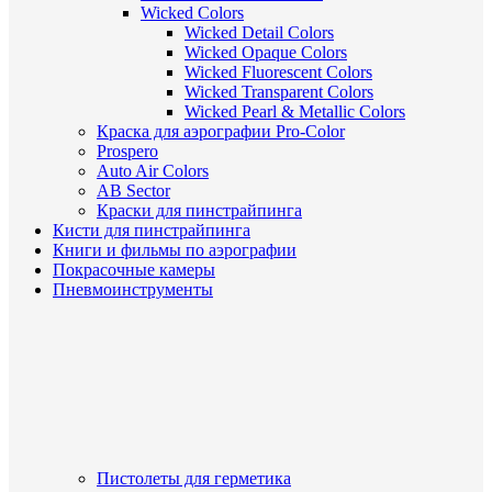
Wicked Colors
Wicked Detail Colors
Wicked Opaque Colors
Wicked Fluorescent Colors
Wicked Transparent Colors
Wicked Pearl & Metallic Colors
Краска для аэрографии Pro-Color
Prospero
Auto Air Colors
AB Sector
Краски для пинстрайпинга
Кисти для пинстрайпинга
Книги и фильмы по аэрографии
Покрасочные камеры
Пневмоинструменты
Пистолеты для герметика