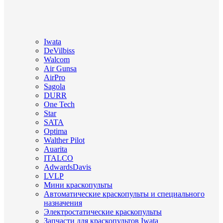
Iwata
DeVilbiss
Walcom
Air Gunsa
AirPro
Sagola
DURR
One Tech
Star
SATA
Optima
Walther Pilot
Auarita
ITALCO
AdwardsDavis
LVLP
Мини краскопульты
Автоматические краскопульты и специального
назначения
Электростатические краскопульты
Запчасти для краскопультов Iwata