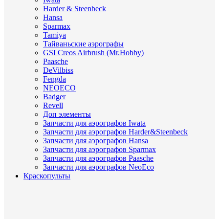
Harder & Steenbeck
Hansa
Sparmax
Tamiya
Тайваньские аэрографы
GSI Creos Airbrush (Mr.Hobby)
Paasche
DeVilbiss
Fengda
NEOECO
Badger
Revell
Доп элементы
Запчасти для аэрографов Iwata
Запчасти для аэрографов Harder&Steenbeck
Запчасти для аэрографов Hansa
Запчасти для аэрографов Sparmax
Запчасти для аэрографов Paasche
Запчасти для аэрографов NeoEco
Краскопульты