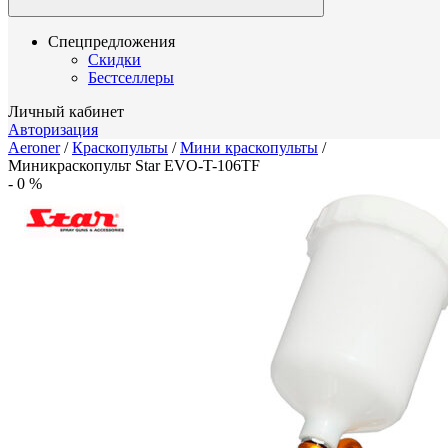
Спецпредложения
Скидки
Бестселлеры
Личный кабинет
Авторизация
Aeroner
/
Краскопульты
/
Мини краскопульты
/
Миникраскопульт Star EVO-T-106TF
-
0
%