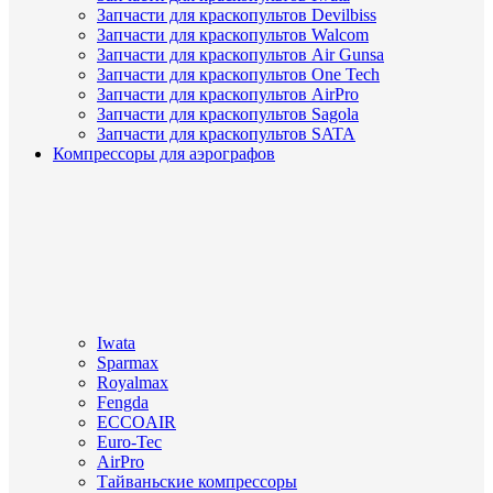
Запчасти для краскопультов Devilbiss
Запчасти для краскопультов Walcom
Запчасти для краскопультов Air Gunsa
Запчасти для краскопультов One Tech
Запчасти для краскопультов AirPro
Запчасти для краскопультов Sagola
Запчасти для краскопультов SATA
Компрессоры для аэрографов
Iwata
Sparmax
Royalmax
Fengda
ECCOAIR
Euro-Tec
AirPro
Тайваньские компрессоры