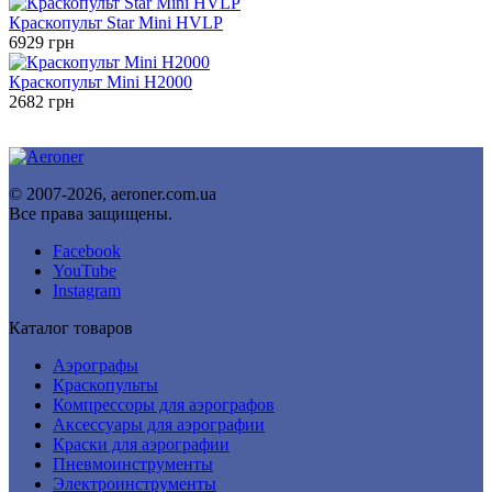
Краскопульт Star Mini HVLP
6929
грн
Краскопульт Mini H2000
2682
грн
© 2007-2026, aeroner.com.ua
Все права защищены.
Facebook
YouTube
Instagram
Каталог товаров
Аэрографы
Краскопульты
Компрессоры для аэрографов
Аксессуары для аэрографии
Краски для аэрографии
Пневмоинструменты
Электроинструменты