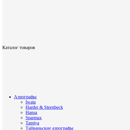
Каталог товаров
Аэрографы
Iwata
Harder & Steenbeck
Hansa
Sparmax
Tamiya
Тайваньские аэрографы