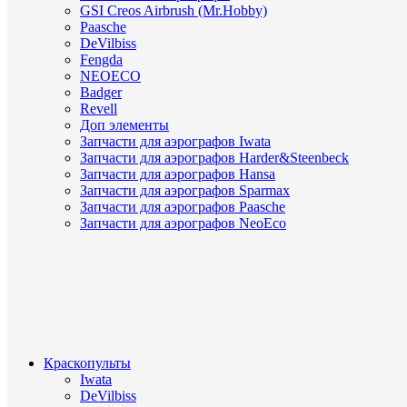
GSI Creos Airbrush (Mr.Hobby)
Paasche
DeVilbiss
Fengda
NEOECO
Badger
Revell
Доп элементы
Запчасти для аэрографов Iwata
Запчасти для аэрографов Harder&Steenbeck
Запчасти для аэрографов Hansa
Запчасти для аэрографов Sparmax
Запчасти для аэрографов Paasche
Запчасти для аэрографов NeoEco
Краскопульты
Iwata
DeVilbiss