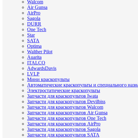
Walcom
Air Gunsa
AirPro
Sagola
DURR
One Tech
Star
SATA
Optima
Walther Pilot
Auarita
ITALCO
AdwardsDavis
LVLP
Мини краскопульты
Автоматические краскопульты и специального назн
Электростатические краскопульты
Запчасти для краскопультов Iwata
Запчасти для краскопультов Devilbiss
Запчасти для краскопультов Walcom
Запчасти для краскопультов Air Gunsa
Запчасти для краскопультов One Tech
Запчасти для краскопультов AirPro
Запчасти для краскопультов Sagola
Запчасти для краскопультов SATA