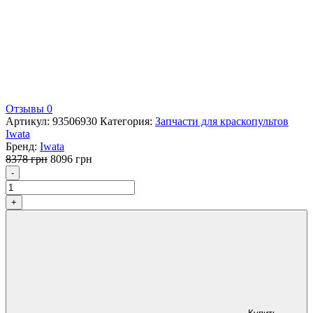
Отзывы 0
Артикул:
93506930
Категория:
Запчасти для краскопультов
Iwata
Бренд:
Iwata
Первоначальная
Текущая
8378
грн
8096
грн
Количество
цена
цена:
-
составляла
8096 грн.
8378 грн.
+