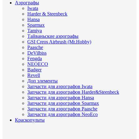
Аэрографы
Iwata
Harder & Steenbeck
Hansa
Sparmax
Tamiya
Тайваньские аэрографы
GSI Creos Airbrush (Mr.Hobby)
Paasche
DeVilbiss
Fengda
NEOECO
Badger
Revell
Доп элементы
Запчасти для аэрографов Iwata
Запчасти для аэрографов Harder&Steenbeck
Запчасти для аэрографов Hansa
Запчасти для аэрографов Sparmax
Запчасти для аэрографов Paasche
Запчасти для аэрографов NeoEco
Краскопульты