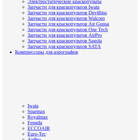
Электростатические краскопульты
Запчасти для краскопультов Iwata
Запчасти для краскопультов Devilbiss
Запчасти для краскопультов Walcom
Запчасти для краскопультов Air Gunsa
Запчасти для краскопультов One Tech
Запчасти для краскопультов AirPro
Запчасти для краскопультов Sagola
Запчасти для краскопультов SATA
Компрессоры для аэрографов
Iwata
Sparmax
Royalmax
Fengda
ECCOAIR
Euro-Tec
AirPro