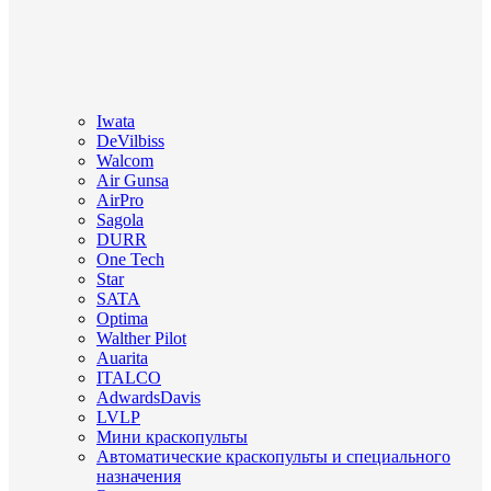
Iwata
DeVilbiss
Walcom
Air Gunsa
AirPro
Sagola
DURR
One Tech
Star
SATA
Optima
Walther Pilot
Auarita
ITALCO
AdwardsDavis
LVLP
Мини краскопульты
Автоматические краскопульты и специального
назначения