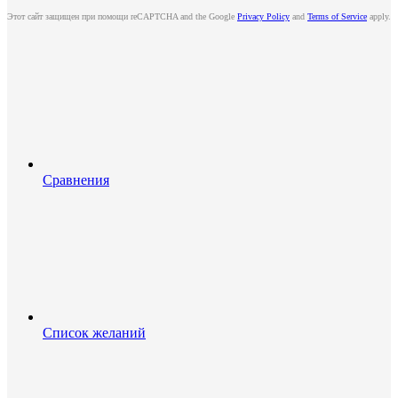
Этот сайт защищен при помощи reCAPTCHA and the Google
Privacy Policy
and
Terms of Service
apply.
Сравнения
Список желаний