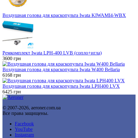
Воздушная голова для краскопульта Iwata KIWAMI4-WBX
Ремкомплект Iwata LPH-400 LVB (сопло+игла)
3600
грн
Воздушная голова для краскопульта Iwata W400 Bellaria
6168
грн
Воздушная голова для краскопульта Iwata LPH400 LVX
6425
грн
© 2007-2026, aeroner.com.ua
Все права защищены.
Facebook
YouTube
Instagram