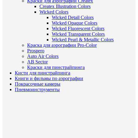
Краски для аэрографии Createx
Createx Illustration Colors
Wicked Colors
Wicked Detail Colors
Wicked Opaque Colors
Wicked Fluorescent Colors
Wicked Transparent Colors
Wicked Pearl & Metallic Colors
Краска для аэрографии Pro-Color
Prospero
Auto Air Colors
AB Sector
Краски для пинстрайпинга
Кисти для пинстрайпинга
Книги и фильмы по аэрографии
Покрасочные камеры
Пневмоинструменты