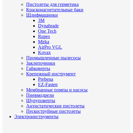
Пистолеты для герметика
Красконагнетательные баки
Шлифмашинки
3M
Dynabrade
One Tech
Rupes
Mirka
AirPro VGL
Kovax
Промышленные пылесосы
Заклепочники
Гайковерты
Крепежный инструмент
Prebena
EZ-Fasten
Мембранные помпы и насосы
Пневмодрели
Шуруповерты
Антистатические пистолеты
Пескоструйные пистолеты
Электроинструменты