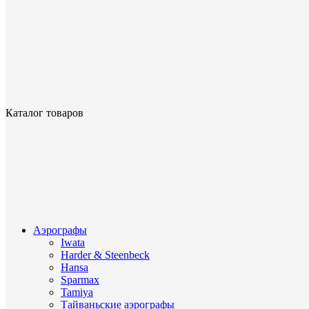
Каталог товаров
Аэрографы
Iwata
Harder & Steenbeck
Hansa
Sparmax
Tamiya
Тайваньские аэрографы