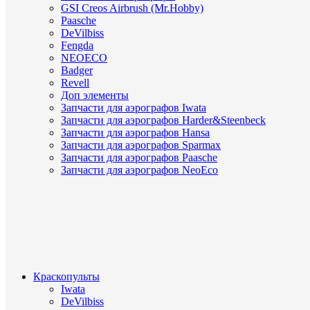
GSI Creos Airbrush (Mr.Hobby)
Paasche
DeVilbiss
Fengda
NEOECO
Badger
Revell
Доп элементы
Запчасти для аэрографов Iwata
Запчасти для аэрографов Harder&Steenbeck
Запчасти для аэрографов Hansa
Запчасти для аэрографов Sparmax
Запчасти для аэрографов Paasche
Запчасти для аэрографов NeoEco
Краскопульты
Iwata
DeVilbiss