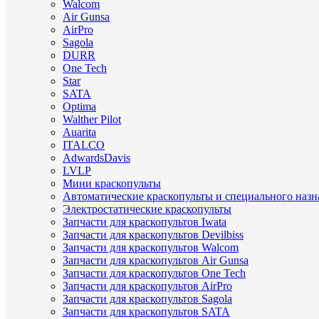
Walcom
Air Gunsa
AirPro
Sagola
DURR
One Tech
Star
SATA
Optima
Walther Pilot
Auarita
ITALCO
AdwardsDavis
LVLP
Мини краскопульты
Автоматические краскопульты и специального назн
Электростатические краскопульты
Запчасти для краскопультов Iwata
Запчасти для краскопультов Devilbiss
Запчасти для краскопультов Walcom
Запчасти для краскопультов Air Gunsa
Запчасти для краскопультов One Tech
Запчасти для краскопультов AirPro
Запчасти для краскопультов Sagola
Запчасти для краскопультов SATA