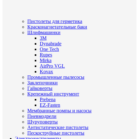
Пистолеты для герметика
Красконагнетательные баки
Шлифмашинки
3M
Dynabrade
One Tech
Rupes
Mirka
AirPro VGL
Kovax
Промышленные пылесосы
Заклепочники
Гайковерты
Крепежный инструмент
Prebena
EZ-Fasten
Мембранные помпы и насосы
Пневмодрели
Шуруповерты
Антистатические пистолеты
Пескоструйные пистолеты
Электроинструменты