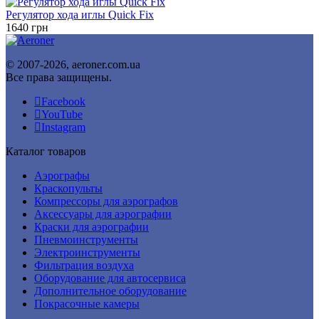
Регулятор хода иглы Quick Fix
1640
грн
© 2007-2026, aeroner.com.ua
Все права защищены.
Facebook
YouTube
Instagram
Каталог товаров
Аэрографы
Краскопульты
Компрессоры для аэрографов
Аксессуары для аэрографии
Краски для аэрографии
Пневмоинструменты
Электроинструменты
Фильтрация воздуха
Оборудование для автосервиса
Дополнительное оборудование
Покрасочные камеры