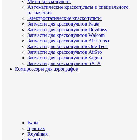
Мини краскопульты
Автоматические краскопульты и специального
назначения
Электростатические краскопульты
Запчасти для краскопультов Iwata
Запчасти для краскопультов Devilbiss
Запчасти для краскопультов Walcom
Запчасти для краскопультов Air Gunsa
Запчасти для краскопультов One Tech
Запчасти для краскопультов AirPro
Запчасти для краскопультов Sagola
Запчасти для краскопультов SATA
Компрессоры для аэрографов
Iwata
Sparmax
Royalmax
Fengda