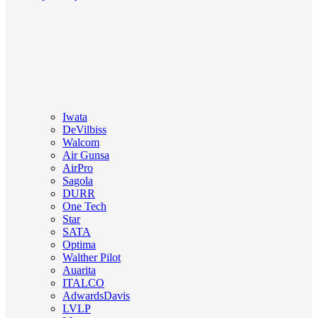
Iwata
DeVilbiss
Walcom
Air Gunsa
AirPro
Sagola
DURR
One Tech
Star
SATA
Optima
Walther Pilot
Auarita
ITALCO
AdwardsDavis
LVLP