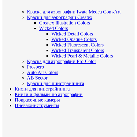
Краска для аэрографии Iwata Medea Com-Art
Краски для аэрографии Createx
Createx Illustration Colors
Wicked Colors
Wicked Detail Colors
Wicked Opaque Colors
Wicked Fluorescent Colors
Wicked Transparent Colors
Wicked Pearl & Metallic Colors
Краска для аэрографии Pro-Color
Prospero
Auto Air Colors
AB Sector
Краски для пинстрайпинга
Кисти для пинстрайпинга
Книги и фильмы по аэрографии
Покрасочные камеры
Пневмоинструменты