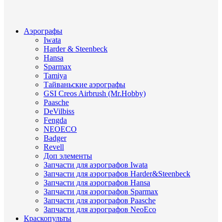
Аэрографы
Iwata
Harder & Steenbeck
Hansa
Sparmax
Tamiya
Тайваньские аэрографы
GSI Creos Airbrush (Mr.Hobby)
Paasche
DeVilbiss
Fengda
NEOECO
Badger
Revell
Доп элементы
Запчасти для аэрографов Iwata
Запчасти для аэрографов Harder&Steenbeck
Запчасти для аэрографов Hansa
Запчасти для аэрографов Sparmax
Запчасти для аэрографов Paasche
Запчасти для аэрографов NeoEco
Краскопульты