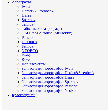
Аэрографы
Iwata
Harder & Steenbeck
Hansa
Sparmax
Tamiya
Тайваньские аэрографы
GSI Creos Airbrush (Mr.Hobby)
Paasche
DeVilbiss
Fengda
NEOECO
Badger
Revell
Доп элементы
Запчасти для аэрографов Iwata
Запчасти для аэрографов Harder&Steenbeck
Запчасти для аэрографов Hansa
Запчасти для аэрографов Sparmax
Запчасти для аэрографов Paasche
Запчасти для аэрографов NeoEco
Краскопульты