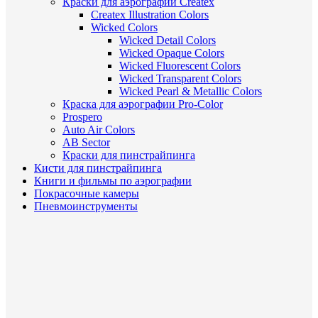
Краски для аэрографии Createx
Createx Illustration Colors
Wicked Colors
Wicked Detail Colors
Wicked Opaque Colors
Wicked Fluorescent Colors
Wicked Transparent Colors
Wicked Pearl & Metallic Colors
Краска для аэрографии Pro-Color
Prospero
Auto Air Colors
AB Sector
Краски для пинстрайпинга
Кисти для пинстрайпинга
Книги и фильмы по аэрографии
Покрасочные камеры
Пневмоинструменты