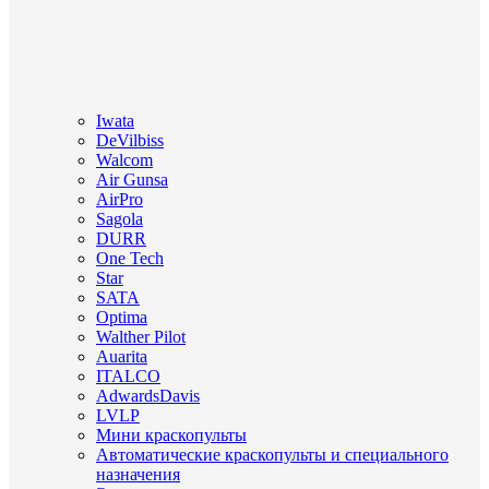
Iwata
DeVilbiss
Walcom
Air Gunsa
AirPro
Sagola
DURR
One Tech
Star
SATA
Optima
Walther Pilot
Auarita
ITALCO
AdwardsDavis
LVLP
Мини краскопульты
Автоматические краскопульты и специального
назначения