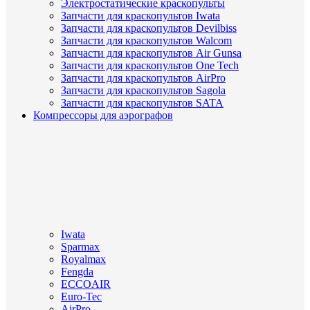
Электростатические краскопульты
Запчасти для краскопультов Iwata
Запчасти для краскопультов Devilbiss
Запчасти для краскопультов Walcom
Запчасти для краскопультов Air Gunsa
Запчасти для краскопультов One Tech
Запчасти для краскопультов AirPro
Запчасти для краскопультов Sagola
Запчасти для краскопультов SATA
Компрессоры для аэрографов
Iwata
Sparmax
Royalmax
Fengda
ECCOAIR
Euro-Tec
AirPro