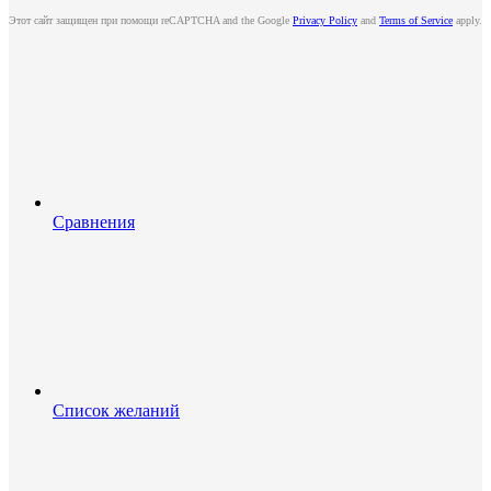
Этот сайт защищен при помощи reCAPTCHA and the Google
Privacy Policy
and
Terms of Service
apply.
Сравнения
Список желаний