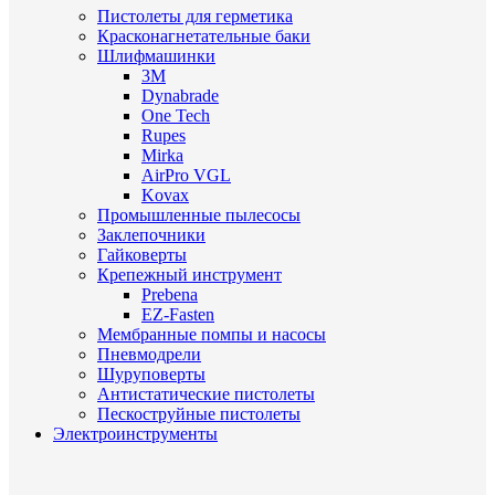
Пистолеты для герметика
Красконагнетательные баки
Шлифмашинки
3M
Dynabrade
One Tech
Rupes
Mirka
AirPro VGL
Kovax
Промышленные пылесосы
Заклепочники
Гайковерты
Крепежный инструмент
Prebena
EZ-Fasten
Мембранные помпы и насосы
Пневмодрели
Шуруповерты
Антистатические пистолеты
Пескоструйные пистолеты
Электроинструменты