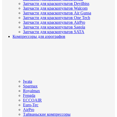
Запчасти для краскопультов Devilbiss
Запчасти для краскопультов Walcom
Запчасти для краскопультов Air Gunsa
Запчасти для краскопультов One Tech
Запчасти для краскопультов AirPro
Запчасти для краскопультов Sagola
Запчасти для краскопультов SATA
Компрессоры для аэрографов
Iwata
Sparmax
Royalmax
Fengda
ECCOAIR
Euro-Tec
AirPro
Тайваньские компрессоры