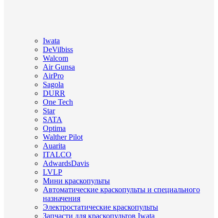
Iwata
DeVilbiss
Walcom
Air Gunsa
AirPro
Sagola
DURR
One Tech
Star
SATA
Optima
Walther Pilot
Auarita
ITALCO
AdwardsDavis
LVLP
Мини краскопульты
Автоматические краскопульты и специального
назначения
Электростатические краскопульты
Запчасти для краскопультов Iwata