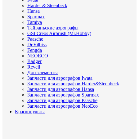
Harder & Steenbeck
Hansa
Sparmax
Tamiya
Тайваньские аэрографы
GSI Creos Airbrush (Mr.Hobby)
Paasche
DeVilbiss
Fengda
NEOECO
Badger
Revell
Доп элементы
Запчасти для аэрографов Iwata
Запчасти для аэрографов Harder&Steenbeck
Запчасти для аэрографов Hansa
Запчасти для аэрографов Sparmax
Запчасти для аэрографов Paasche
Запчасти для аэрографов NeoEco
Краскопульты