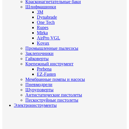
Красконагнетательные баки
Шлифмашинки
3M
Dynabrade
One Tech
Rupes
Mirka
AirPro VGL
Kovax
Промышленные пылесосы
Заклепочники
Гайковерты
Крепежный инструмент
Prebena
EZ-Fasten
Мембранные помпы и насосы
Пневмодрели
Шуруповерты
Антистатические пистолеты
Пескоструйные пистолеты
Электроинструменты