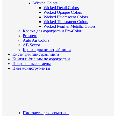
Wicked Colors
Wicked Detail Colors
Wicked Opaque Colors
Wicked Fluorescent Colors
Wicked Transparent Colors
Wicked Pearl & Metallic Colors
Краска для аэрографии Pro-Color
Prospero
Auto Air Colors
AB Sector
Краски для пинстрайпинга
Кисти для пинстрайпинга
Книги и фильмы по аэрографии
Покрасочные камеры
Пневмоинструменты
Пистолеты для герметика