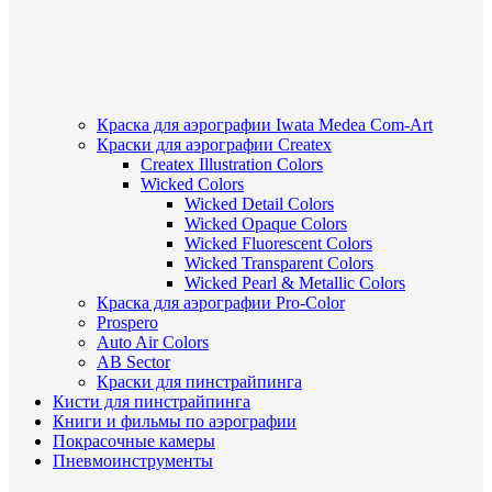
Краска для аэрографии Iwata Medea Com-Art
Краски для аэрографии Createx
Createx Illustration Colors
Wicked Colors
Wicked Detail Colors
Wicked Opaque Colors
Wicked Fluorescent Colors
Wicked Transparent Colors
Wicked Pearl & Metallic Colors
Краска для аэрографии Pro-Color
Prospero
Auto Air Colors
AB Sector
Краски для пинстрайпинга
Кисти для пинстрайпинга
Книги и фильмы по аэрографии
Покрасочные камеры
Пневмоинструменты