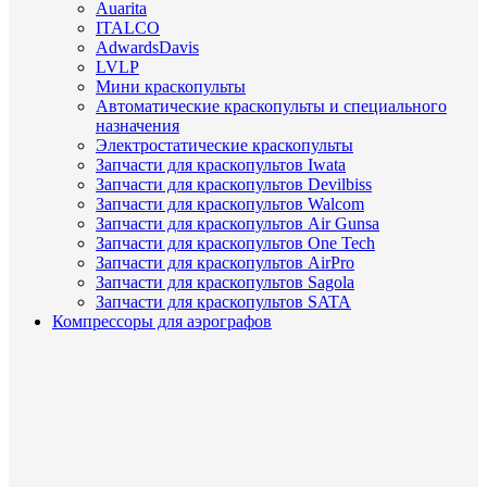
Auarita
ITALCO
AdwardsDavis
LVLP
Мини краскопульты
Автоматические краскопульты и специального
назначения
Электростатические краскопульты
Запчасти для краскопультов Iwata
Запчасти для краскопультов Devilbiss
Запчасти для краскопультов Walcom
Запчасти для краскопультов Air Gunsa
Запчасти для краскопультов One Tech
Запчасти для краскопультов AirPro
Запчасти для краскопультов Sagola
Запчасти для краскопультов SATA
Компрессоры для аэрографов