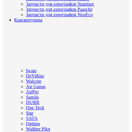
Запчасти для аэрографов Sparmax
Запчасти для аэрографов Paasche
Запчасти для аэрографов NeoEco
Краскопульты
Iwata
DeVilbiss
Walcom
Air Gunsa
AirPro
Sagola
DURR
One Tech
Star
SATA
Optima
Walther Pilot