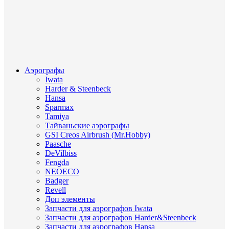
Аэрографы
Iwata
Harder & Steenbeck
Hansa
Sparmax
Tamiya
Тайваньские аэрографы
GSI Creos Airbrush (Mr.Hobby)
Paasche
DeVilbiss
Fengda
NEOECO
Badger
Revell
Доп элементы
Запчасти для аэрографов Iwata
Запчасти для аэрографов Harder&Steenbeck
Запчасти для аэрографов Hansa