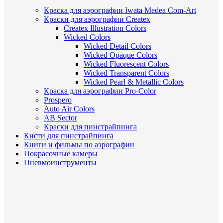
Краска для аэрографии Iwata Medea Com-Art
Краски для аэрографии Createx
Createx Illustration Colors
Wicked Colors
Wicked Detail Colors
Wicked Opaque Colors
Wicked Fluorescent Colors
Wicked Transparent Colors
Wicked Pearl & Metallic Colors
Краска для аэрографии Pro-Color
Prospero
Auto Air Colors
AB Sector
Краски для пинстрайпинга
Кисти для пинстрайпинга
Книги и фильмы по аэрографии
Покрасочные камеры
Пневмоинструменты