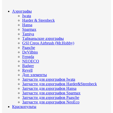
Аэрографы
Iwata
Harder & Steenbeck
Hansa
Sparmax
Tamiya
Тайваньские аэрографы
GSI Creos Airbrush (Mr.Hobby)
Paasche
DeVilbiss
Fengda
NEOECO
Badger
Revell
Доп элементы
Запчасти для аэрографов Iwata
Запчасти для аэрографов Harder&Steenbeck
Запчасти для аэрографов Hansa
Запчасти для аэрографов Sparmax
Запчасти для аэрографов Paasche
Запчасти для аэрографов NeoEco
Краскопульты