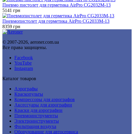
Пневмо пистолет для герметика AirPro CG2032M-13
5141
грн
Пневмопистолет для герметика AirPro CG2033M-13
8359
грн
© 2007-2026, aeroner.com.ua
Все права защищены.
Facebook
YouTube
Instagram
Каталог товаров
Аэрографы
Краскопульты
Компрессоры для аэрографов
Аксессуары для аэрографии
Краски для аэрографии
Пневмоинструменты
Электроинструменты
Фильтрация воздуха
Оборудование для автосервиса