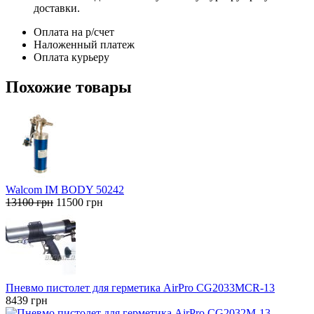
доставки.
Оплата на р/счет
Наложенный платеж
Оплата курьеру
Похожие товары
Walcom IM BODY 50242
Первоначальная
Текущая
13100
грн
11500
грн
цена
цена:
составляла
11500 грн.
13100 грн.
Пневмо пистолет для герметика AirPro CG2033MCR-13
8439
грн