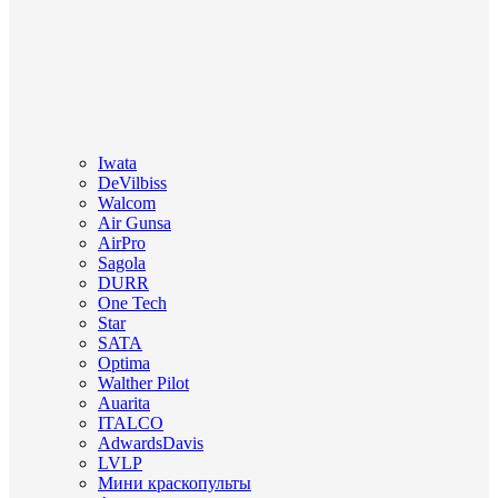
Iwata
DeVilbiss
Walcom
Air Gunsa
AirPro
Sagola
DURR
One Tech
Star
SATA
Optima
Walther Pilot
Auarita
ITALCO
AdwardsDavis
LVLP
Мини краскопульты