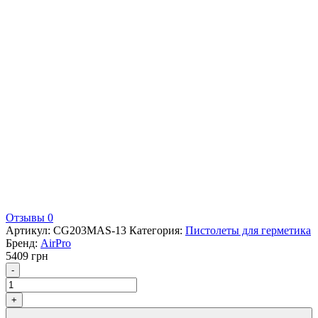
Отзывы 0
Артикул:
CG203MAS-13
Категория:
Пистолеты для герметика
Бренд:
AirPro
5409
грн
Количество
-
+