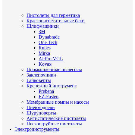
Пистолеты для герметика
Красконагнетательные баки
Шлифмашинки
3M
Dynabrade
One Tech
Rupes
Mirka
AirPro VGL
Kovax
Промышленные пылесосы
Заклепочники
Гайковерты
Крепежный инструмент
Prebena
EZ-Fasten
Мембранные помпы и насосы
Пневмодрели
Шуруповерты
Антистатические пистолеты
Пескоструйные пистолеты
Электроинструменты