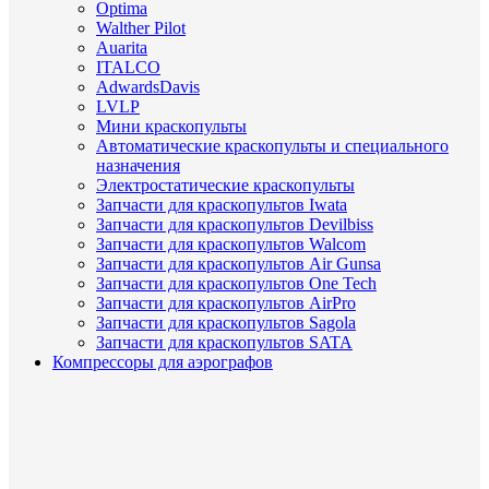
Optima
Walther Pilot
Auarita
ITALCO
AdwardsDavis
LVLP
Мини краскопульты
Автоматические краскопульты и специального
назначения
Электростатические краскопульты
Запчасти для краскопультов Iwata
Запчасти для краскопультов Devilbiss
Запчасти для краскопультов Walcom
Запчасти для краскопультов Air Gunsa
Запчасти для краскопультов One Tech
Запчасти для краскопультов AirPro
Запчасти для краскопультов Sagola
Запчасти для краскопультов SATA
Компрессоры для аэрографов