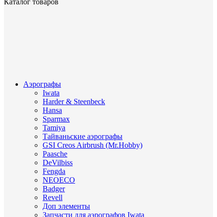
Каталог товаров
Аэрографы
Iwata
Harder & Steenbeck
Hansa
Sparmax
Tamiya
Тайваньские аэрографы
GSI Creos Airbrush (Mr.Hobby)
Paasche
DeVilbiss
Fengda
NEOECO
Badger
Revell
Доп элементы
Запчасти для аэрографов Iwata