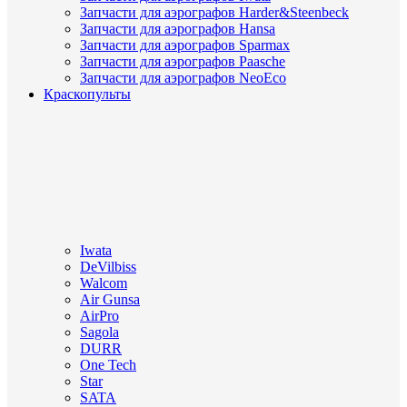
Запчасти для аэрографов Harder&Steenbeck
Запчасти для аэрографов Hansa
Запчасти для аэрографов Sparmax
Запчасти для аэрографов Paasche
Запчасти для аэрографов NeoEco
Краскопульты
Iwata
DeVilbiss
Walcom
Air Gunsa
AirPro
Sagola
DURR
One Tech
Star
SATA