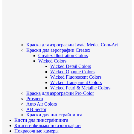
Краска для аэрографии Iwata Medea Com-Art
Краски для аэрографии Createx
Createx Illustration Colors
Wicked Colors
Wicked Detail Colors
Wicked Opaque Colors
Wicked Fluorescent Colors
Wicked Transparent Colors
Wicked Pearl & Metallic Colors
Краска для аэрографии Pro-Color
Prospero
Auto Air Colors
AB Sector
Краски для пинстрайпинга
Кисти для пинстрайпинга
Книги и фильмы по аэрографии
Покрасочные камеры