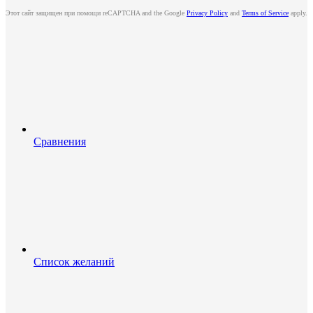
Этот сайт защищен при помощи reCAPTCHA and the Google
Privacy Policy
and
Terms of Service
apply.
Сравнения
Список желаний