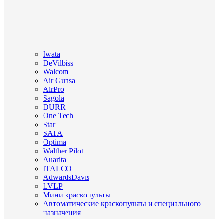
Iwata
DeVilbiss
Walcom
Air Gunsa
AirPro
Sagola
DURR
One Tech
Star
SATA
Optima
Walther Pilot
Auarita
ITALCO
AdwardsDavis
LVLP
Мини краскопульты
Автоматические краскопульты и специального
назначения