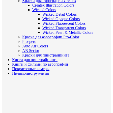
Краски для аэрографии Createx
Createx Illustration Colors
Wicked Colors
Wicked Detail Colors
Wicked Opaque Colors
Wicked Fluorescent Colors
Wicked Transparent Colors
Wicked Pearl & Metallic Colors
Краска для аэрографии Pro-Color
Prospero
Auto Air Colors
AB Sector
Краски для пинстрайпинга
Кисти для пинстрайпинга
Книги и фильмы по аэрографии
Покрасочные камеры
Пневмоинструменты