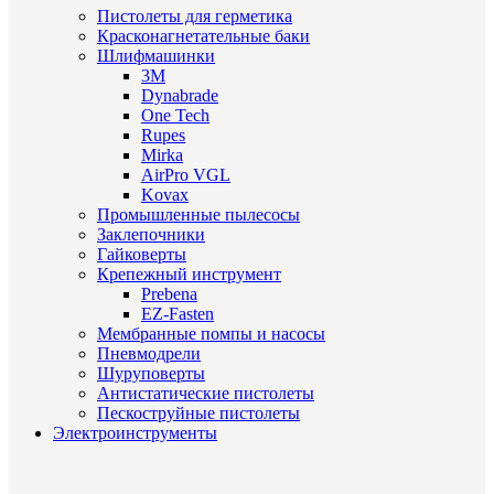
Пистолеты для герметика
Красконагнетательные баки
Шлифмашинки
3M
Dynabrade
One Tech
Rupes
Mirka
AirPro VGL
Kovax
Промышленные пылесосы
Заклепочники
Гайковерты
Крепежный инструмент
Prebena
EZ-Fasten
Мембранные помпы и насосы
Пневмодрели
Шуруповерты
Антистатические пистолеты
Пескоструйные пистолеты
Электроинструменты