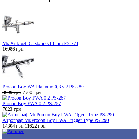
Mr. Airbrush Custom 0.18 mm PS-771
16986
грн
Procon Boy WA Platinum 0,3 v.2 PS-289
Первоначальная
Текущая
8000
грн
7500
грн
цена
цена:
составляла
7500 грн.
Procon Boy FWA 0.2 PS-267
8000 грн.
7823
грн
Аэрограф Mr.Procon Boy LWA Trigger Type PS-290
Первоначальная
Текущая
14304
грн
11622
грн
цена
цена:
составляла
11622 грн.