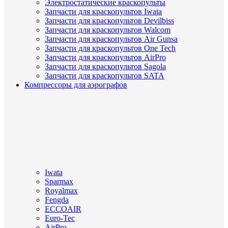
Электростатические краскопульты
Запчасти для краскопультов Iwata
Запчасти для краскопультов Devilbiss
Запчасти для краскопультов Walcom
Запчасти для краскопультов Air Gunsa
Запчасти для краскопультов One Tech
Запчасти для краскопультов AirPro
Запчасти для краскопультов Sagola
Запчасти для краскопультов SATA
Компрессоры для аэрографов
Iwata
Sparmax
Royalmax
Fengda
ECCOAIR
Euro-Tec
AirPro