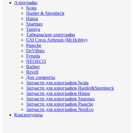
Аэрографы
Iwata
Harder & Steenbeck
Hansa
Sparmax
Tamiya
Тайваньские аэрографы
GSI Creos Airbrush (Mr.Hobby)
Paasche
DeVilbiss
Fengda
NEOECO
Badger
Revell
Доп элементы
Запчасти для аэрографов Iwata
Запчасти для аэрографов Harder&Steenbeck
Запчасти для аэрографов Hansa
Запчасти для аэрографов Sparmax
Запчасти для аэрографов Paasche
Запчасти для аэрографов NeoEco
Краскопульты