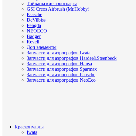
Тайваньские аэрографы
GSI Creos Airbrush (Mr.Hobby)
Paasche
DeVilbiss
Fengda
NEOECO
Badger
Revell
Доп элементы
Запчасти для аэрографов Iwata
Запчасти для аэрографов Harder&Steenbeck
Запчасти для аэрографов Hansa
Запчасти для аэрографов Sparmax
Запчасти для аэрографов Paasche
Запчасти для аэрографов NeoEco
Краскопульты
Iwata