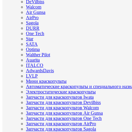
DeVilbiss
Walcom
Air Gunsa
AirPro
Sagola
DURR
One Tech
Star
SATA
Optima
Walther Pilot
Auarita
ITALCO
AdwardsDavis
LVLP
Мини краскопульты
Автоматические краскопульты и специального назн
Электростатические краскопульты
Запчасти для краскопультов Iwata
Запчасти для краскопультов Devilbiss
Запчасти для краскопультов Walcom
Запчасти для краскопультов Air Gunsa
Запчасти для краскопультов One Tech
Запчасти для краскопультов AirPro
Запчасти для краскопультов Sagola