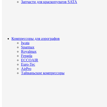
Запчасти для краскопультов SATA
Компрессоры для аэрографов
Iwata
Sparmax
Royalmax
Fengda
ECCOAIR
Euro-Tec
AirPro
Тайваньские компрессоры