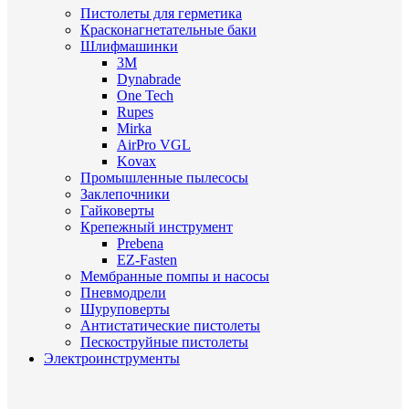
Пистолеты для герметика
Красконагнетательные баки
Шлифмашинки
3M
Dynabrade
One Tech
Rupes
Mirka
AirPro VGL
Kovax
Промышленные пылесосы
Заклепочники
Гайковерты
Крепежный инструмент
Prebena
EZ-Fasten
Мембранные помпы и насосы
Пневмодрели
Шуруповерты
Антистатические пистолеты
Пескоструйные пистолеты
Электроинструменты