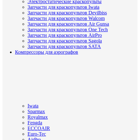
Электростатические краскопульты
Запчасти для краскопультов Iwata
Запчасти для краскопультов Devilbiss
Запчасти для краскопультов Walcom
Запчасти для краскопультов Air Gunsa
Запчасти для краскопультов One Tech
Запчасти для краскопультов AirPro
Запчасти для краскопультов Sagola
Запчасти для краскопультов SATA
Компрессоры для аэрографов
Iwata
Sparmax
Royalmax
Fengda
ECCOAIR
Euro-Tec
AirPro