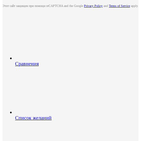
Этот сайт защищен при помощи reCAPTCHA and the Google
Privacy Policy
and
Terms of Service
apply.
Сравнения
Список желаний