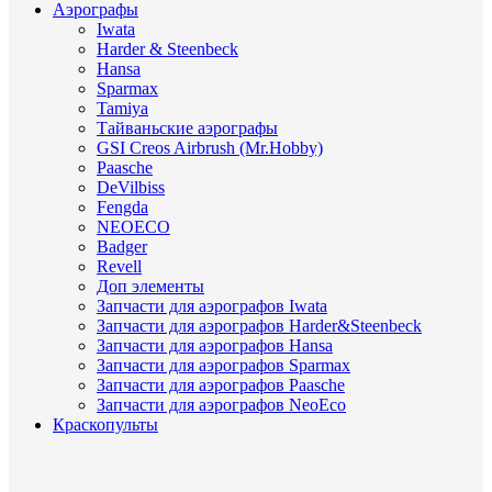
Аэрографы
Iwata
Harder & Steenbeck
Hansa
Sparmax
Tamiya
Тайваньские аэрографы
GSI Creos Airbrush (Mr.Hobby)
Paasche
DeVilbiss
Fengda
NEOECO
Badger
Revell
Доп элементы
Запчасти для аэрографов Iwata
Запчасти для аэрографов Harder&Steenbeck
Запчасти для аэрографов Hansa
Запчасти для аэрографов Sparmax
Запчасти для аэрографов Paasche
Запчасти для аэрографов NeoEco
Краскопульты