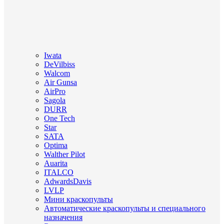
Iwata
DeVilbiss
Walcom
Air Gunsa
AirPro
Sagola
DURR
One Tech
Star
SATA
Optima
Walther Pilot
Auarita
ITALCO
AdwardsDavis
LVLP
Мини краскопульты
Автоматические краскопульты и специального
назначения