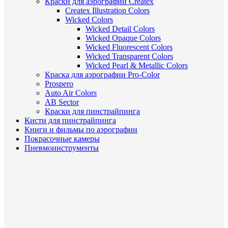
Краски для аэрографии Createx
Createx Illustration Colors
Wicked Colors
Wicked Detail Colors
Wicked Opaque Colors
Wicked Fluorescent Colors
Wicked Transparent Colors
Wicked Pearl & Metallic Colors
Краска для аэрографии Pro-Color
Prospero
Auto Air Colors
AB Sector
Краски для пинстрайпинга
Кисти для пинстрайпинга
Книги и фильмы по аэрографии
Покрасочные камеры
Пневмоинструменты