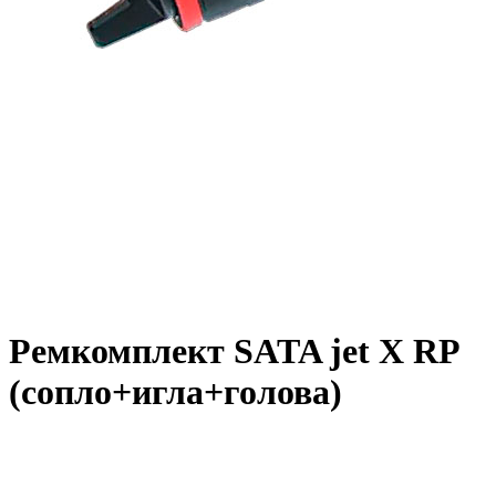
Ремкомплект SATA jet X RP
(сопло+игла+голова)