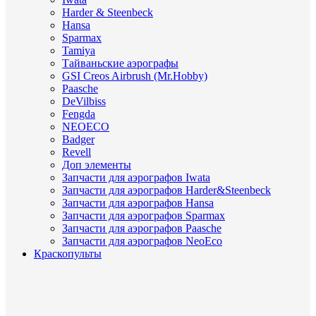
Harder & Steenbeck
Hansa
Sparmax
Tamiya
Тайваньские аэрографы
GSI Creos Airbrush (Mr.Hobby)
Paasche
DeVilbiss
Fengda
NEOECO
Badger
Revell
Доп элементы
Запчасти для аэрографов Iwata
Запчасти для аэрографов Harder&Steenbeck
Запчасти для аэрографов Hansa
Запчасти для аэрографов Sparmax
Запчасти для аэрографов Paasche
Запчасти для аэрографов NeoEco
Краскопульты