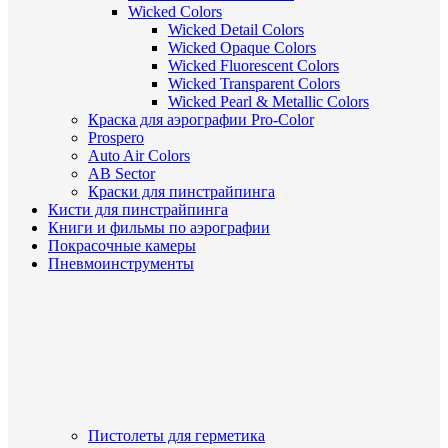
Wicked Colors
Wicked Detail Colors
Wicked Opaque Colors
Wicked Fluorescent Colors
Wicked Transparent Colors
Wicked Pearl & Metallic Colors
Краска для аэрографии Pro-Color
Prospero
Auto Air Colors
AB Sector
Краски для пинстрайпинга
Кисти для пинстрайпинга
Книги и фильмы по аэрографии
Покрасочные камеры
Пневмоинструменты
Пистолеты для герметика