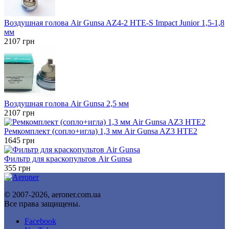
Воздушная голова Air Gunsa AZ4-2 HTE-S Impact Junior 1,5-1,8
мм
2107
грн
Воздушная голова Air Gunsa 2,5 мм
2107
грн
Ремкомплект (сопло+игла) 1,3 мм Air Gunsa AZ3 HTE2
1645
грн
Фильтр для краскопультов Air Gunsa
355
грн
© 2007-2026, aeroner.com.ua
Все права защищены.
Facebook