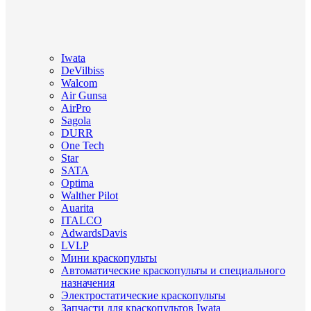
Iwata
DeVilbiss
Walcom
Air Gunsa
AirPro
Sagola
DURR
One Tech
Star
SATA
Optima
Walther Pilot
Auarita
ITALCO
AdwardsDavis
LVLP
Мини краскопульты
Автоматические краскопульты и специального
назначения
Электростатические краскопульты
Запчасти для краскопультов Iwata