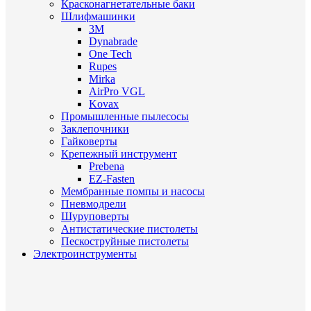
Красконагнетательные баки
Шлифмашинки
3M
Dynabrade
One Tech
Rupes
Mirka
AirPro VGL
Kovax
Промышленные пылесосы
Заклепочники
Гайковерты
Крепежный инструмент
Prebena
EZ-Fasten
Мембранные помпы и насосы
Пневмодрели
Шуруповерты
Антистатические пистолеты
Пескоструйные пистолеты
Электроинструменты