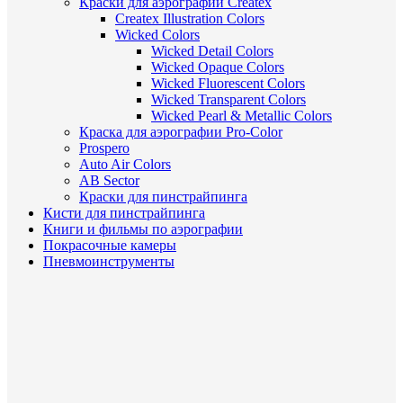
Краски для аэрографии Createx
Createx Illustration Colors
Wicked Colors
Wicked Detail Colors
Wicked Opaque Colors
Wicked Fluorescent Colors
Wicked Transparent Colors
Wicked Pearl & Metallic Colors
Краска для аэрографии Pro-Color
Prospero
Auto Air Colors
AB Sector
Краски для пинстрайпинга
Кисти для пинстрайпинга
Книги и фильмы по аэрографии
Покрасочные камеры
Пневмоинструменты