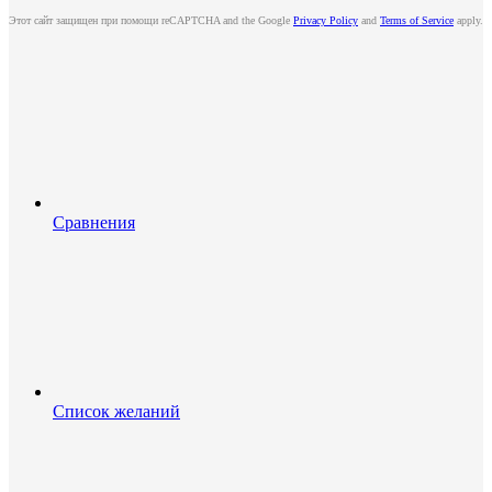
Этот сайт защищен при помощи reCAPTCHA and the Google
Privacy Policy
and
Terms of Service
apply.
Сравнения
Список желаний