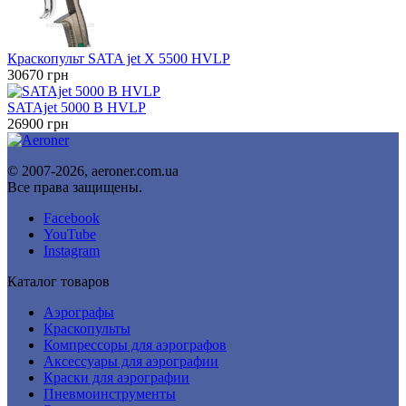
Краскопульт SATA jet X 5500 HVLP
30670
грн
SATAjet 5000 B HVLP
26900
грн
© 2007-2026, aeroner.com.ua
Все права защищены.
Facebook
YouTube
Instagram
Каталог товаров
Аэрографы
Краскопульты
Компрессоры для аэрографов
Аксессуары для аэрографии
Краски для аэрографии
Пневмоинструменты