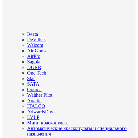
Iwata
DeVilbiss
Walcom
Air Gunsa
AirPro
Sagola
DURR
One Tech
Star
SATA
Optima
Walther Pilot
Auarita
ITALCO
AdwardsDavis
LVLP
Мини краскопульты
Автоматические краскопульты и специального
назначения