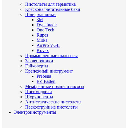
Пистолеты для герметика
Красконагнетательные баки
Шлифмашинки
3M
Dynabrade
One Tech
Rupes
Mirka
AirPro VGL
Kovax
Промышленные пылесосы
Заклепочники
Гайковерты
Крепежный инструмент
Prebena
EZ-Fasten
Мембранные помпы и насосы
Пневмодрели
Шуруповерты
Антистатические пистолеты
Пескоструйные пистолеты
Электроинструменты