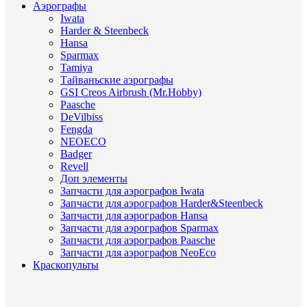
Аэрографы
Iwata
Harder & Steenbeck
Hansa
Sparmax
Tamiya
Тайваньские аэрографы
GSI Creos Airbrush (Mr.Hobby)
Paasche
DeVilbiss
Fengda
NEOECO
Badger
Revell
Доп элементы
Запчасти для аэрографов Iwata
Запчасти для аэрографов Harder&Steenbeck
Запчасти для аэрографов Hansa
Запчасти для аэрографов Sparmax
Запчасти для аэрографов Paasche
Запчасти для аэрографов NeoEco
Краскопульты