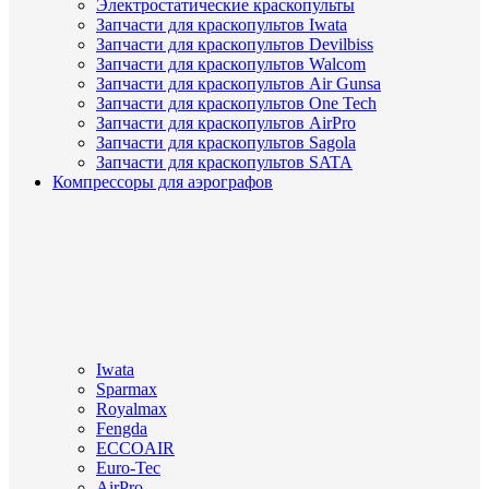
Электростатические краскопульты
Запчасти для краскопультов Iwata
Запчасти для краскопультов Devilbiss
Запчасти для краскопультов Walcom
Запчасти для краскопультов Air Gunsa
Запчасти для краскопультов One Tech
Запчасти для краскопультов AirPro
Запчасти для краскопультов Sagola
Запчасти для краскопультов SATA
Компрессоры для аэрографов
Iwata
Sparmax
Royalmax
Fengda
ECCOAIR
Euro-Tec
AirPro