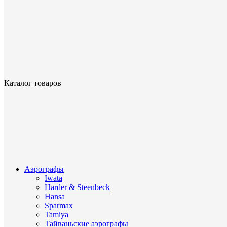
Каталог товаров
Аэрографы
Iwata
Harder & Steenbeck
Hansa
Sparmax
Tamiya
Тайваньские аэрографы