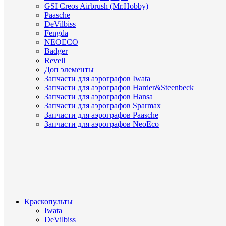
GSI Creos Airbrush (Mr.Hobby)
Paasche
DeVilbiss
Fengda
NEOECO
Badger
Revell
Доп элементы
Запчасти для аэрографов Iwata
Запчасти для аэрографов Harder&Steenbeck
Запчасти для аэрографов Hansa
Запчасти для аэрографов Sparmax
Запчасти для аэрографов Paasche
Запчасти для аэрографов NeoEco
Краскопульты
Iwata
DeVilbiss