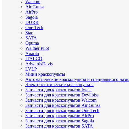
Walcom
Air Gunsa
AirPro
Sagola
DURR
One Tech
Star
SATA
Optima
Walther Pilot
Auarita
ITALCO
AdwardsDavis
LVLP
Мини краскопульты
Автоматические краскопульты и специального назн
Электростатические краскопульты
Запчасти для краскопультов Iwata
Запчасти для краскопультов Devilbiss
Запчасти для краскопультов Walcom
Запчасти для краскопультов Air Gunsa
Запчасти для краскопультов One Tech
Запчасти для краскопультов AirPro
Запчасти для краскопультов Sagola
Запчасти для краскопультов SATA