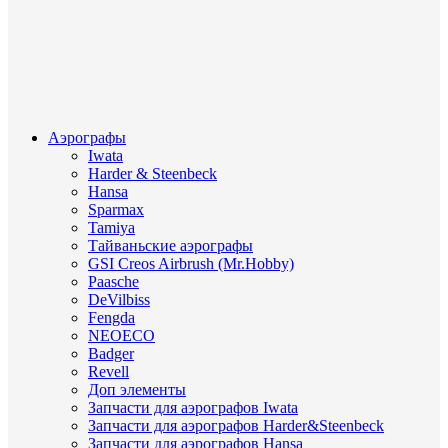
Аэрографы
Iwata
Harder & Steenbeck
Hansa
Sparmax
Tamiya
Тайваньские аэрографы
GSI Creos Airbrush (Mr.Hobby)
Paasche
DeVilbiss
Fengda
NEOECO
Badger
Revell
Доп элементы
Запчасти для аэрографов Iwata
Запчасти для аэрографов Harder&Steenbeck
Запчасти для аэрографов Hansa