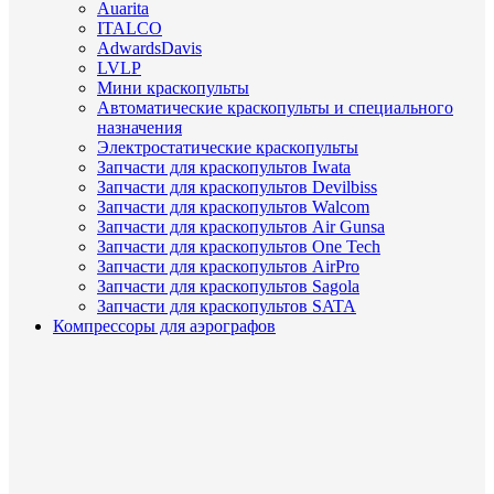
Auarita
ITALCO
AdwardsDavis
LVLP
Мини краскопульты
Автоматические краскопульты и специального
назначения
Электростатические краскопульты
Запчасти для краскопультов Iwata
Запчасти для краскопультов Devilbiss
Запчасти для краскопультов Walcom
Запчасти для краскопультов Air Gunsa
Запчасти для краскопультов One Tech
Запчасти для краскопультов AirPro
Запчасти для краскопультов Sagola
Запчасти для краскопультов SATA
Компрессоры для аэрографов