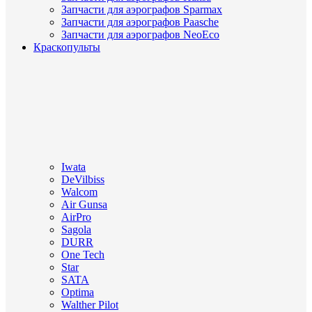
Запчасти для аэрографов Sparmax
Запчасти для аэрографов Paasche
Запчасти для аэрографов NeoEco
Краскопульты
Iwata
DeVilbiss
Walcom
Air Gunsa
AirPro
Sagola
DURR
One Tech
Star
SATA
Optima
Walther Pilot