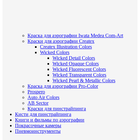
Краска для аэрографии Iwata Medea Com-Art
Краски для аэрографии Createx
Createx Illustration Colors
Wicked Colors
Wicked Detail Colors
Wicked Opaque Colors
Wicked Fluorescent Colors
Wicked Transparent Colors
Wicked Pearl & Metallic Colors
Краска для аэрографии Pro-Color
Prospero
Auto Air Colors
AB Sector
Краски для пинстрайпинга
Кисти для пинстрайпинга
Книги и фильмы по аэрографии
Покрасочные камеры
Пневмоинструменты