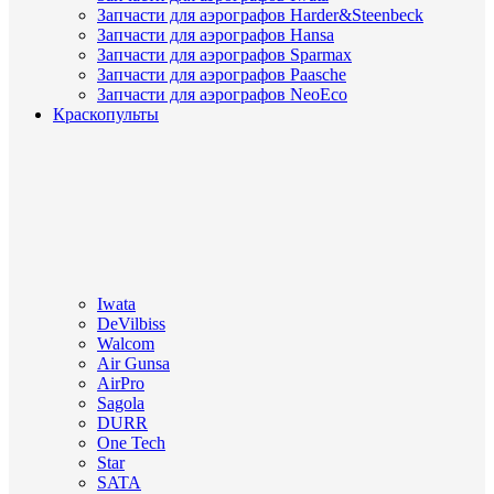
Запчасти для аэрографов Harder&Steenbeck
Запчасти для аэрографов Hansa
Запчасти для аэрографов Sparmax
Запчасти для аэрографов Paasche
Запчасти для аэрографов NeoEco
Краскопульты
Iwata
DeVilbiss
Walcom
Air Gunsa
AirPro
Sagola
DURR
One Tech
Star
SATA