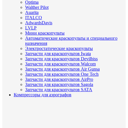
Optima
Walther Pilot
Auarita
ITALCO
AdwardsDavis
LVLP
Мини краскопульты
Автоматические краскопульты и специального
назначения
Электростатические краскопульты
Запчасти для краскопультов Iwata
Запчасти для краскопультов Devilbiss
Запчасти для краскопультов Walcom
Запчасти для краскопультов Air Gunsa
Запчасти для краскопультов One Tech
Запчасти для краскопультов AirPro
Запчасти для краскопультов Sagola
Запчасти для краскопультов SATA
Компрессоры для аэрографов