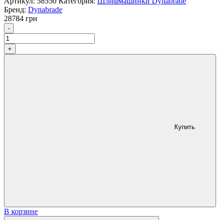
Артикул:
58550
Категория:
Шлифмашинки Dynabrade
Бренд:
Dynabrade
28784
грн
Количество
-
+
Купить
В корзине