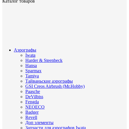
Каталог товаров
Аэрографы
Iwata
Harder & Steenbeck
Hansa
Sparmax
Tamiya
Тайваньские аэрографы
GSI Creos Airbrush (Mr.Hobby)
Paasche
DeVilbiss
Fengda
NEOECO
Badger
Revell
Доп элементы
Запчасти для аэрографов Iwata