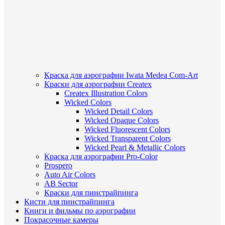
Краска для аэрографии Iwata Medea Com-Art
Краски для аэрографии Createx
Createx Illustration Colors
Wicked Colors
Wicked Detail Colors
Wicked Opaque Colors
Wicked Fluorescent Colors
Wicked Transparent Colors
Wicked Pearl & Metallic Colors
Краска для аэрографии Pro-Color
Prospero
Auto Air Colors
AB Sector
Краски для пинстрайпинга
Кисти для пинстрайпинга
Книги и фильмы по аэрографии
Покрасочные камеры