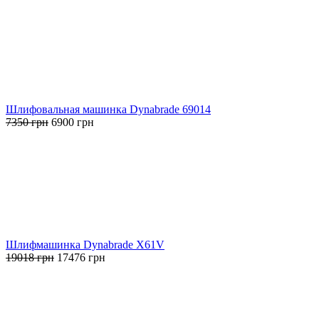
Шлифовальная машинка Dynabrade 69014
Первоначальная
Текущая
7350
грн
6900
грн
цена
цена:
составляла
6900 грн.
7350 грн.
Шлифмашинка Dynabrade X61V
Первоначальная
Текущая
19018
грн
17476
грн
цена
цена:
составляла
17476 грн.
19018 грн.