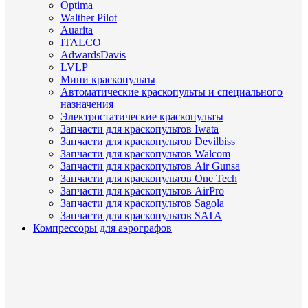
Optima
Walther Pilot
Auarita
ITALCO
AdwardsDavis
LVLP
Мини краскопульты
Автоматические краскопульты и специального
назначения
Электростатические краскопульты
Запчасти для краскопультов Iwata
Запчасти для краскопультов Devilbiss
Запчасти для краскопультов Walcom
Запчасти для краскопультов Air Gunsa
Запчасти для краскопультов One Tech
Запчасти для краскопультов AirPro
Запчасти для краскопультов Sagola
Запчасти для краскопультов SATA
Компрессоры для аэрографов