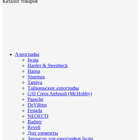
Каталог товаров
Аэрографы
Iwata
Harder & Steenbeck
Hansa
Sparmax
Tamiya
Тайваньские аэрографы
GSI Creos Airbrush (Mr.Hobby)
Paasche
DeVilbiss
Fengda
NEOECO
Badger
Revell
Доп элементы
Запчасти для аэрографов Iwata