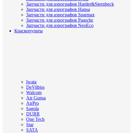
Запчасти для аэрографов Harder&Steenbeck
Запчасти для аэрографов Hansa
Запчасти для аэрографов Sparmax
Запчасти для аэрографов Paasche
Запчасти для аэрографов NeoEco
Краскопульты
Iwata
DeVilbiss
Walcom
Air Gunsa
AirPro
Sagola
DURR
One Tech
Star
SATA