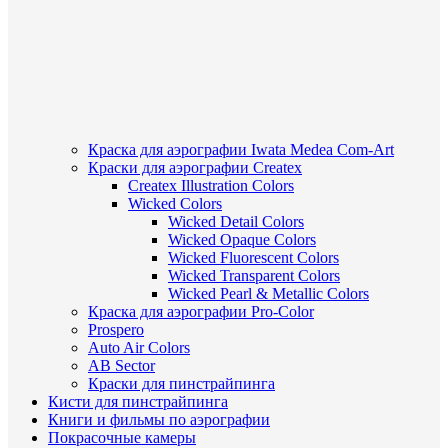
Краска для аэрографии Iwata Medea Com-Art
Краски для аэрографии Createx
Createx Illustration Colors
Wicked Colors
Wicked Detail Colors
Wicked Opaque Colors
Wicked Fluorescent Colors
Wicked Transparent Colors
Wicked Pearl & Metallic Colors
Краска для аэрографии Pro-Color
Prospero
Auto Air Colors
AB Sector
Краски для пинстрайпинга
Кисти для пинстрайпинга
Книги и фильмы по аэрографии
Покрасочные камеры