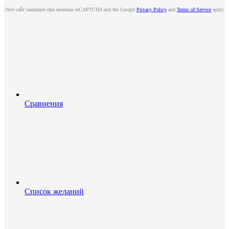
Этот сайт защищен при помощи reCAPTCHA and the Google
Privacy Policy
and
Terms of Service
apply.
Сравнения
Список желаний