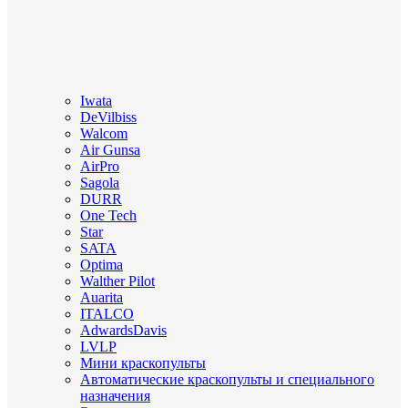
Iwata
DeVilbiss
Walcom
Air Gunsa
AirPro
Sagola
DURR
One Tech
Star
SATA
Optima
Walther Pilot
Auarita
ITALCO
AdwardsDavis
LVLP
Мини краскопульты
Автоматические краскопульты и специального
назначения