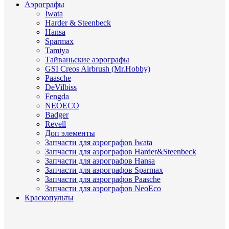
Аэрографы
Iwata
Harder & Steenbeck
Hansa
Sparmax
Tamiya
Тайваньские аэрографы
GSI Creos Airbrush (Mr.Hobby)
Paasche
DeVilbiss
Fengda
NEOECO
Badger
Revell
Доп элементы
Запчасти для аэрографов Iwata
Запчасти для аэрографов Harder&Steenbeck
Запчасти для аэрографов Hansa
Запчасти для аэрографов Sparmax
Запчасти для аэрографов Paasche
Запчасти для аэрографов NeoEco
Краскопульты