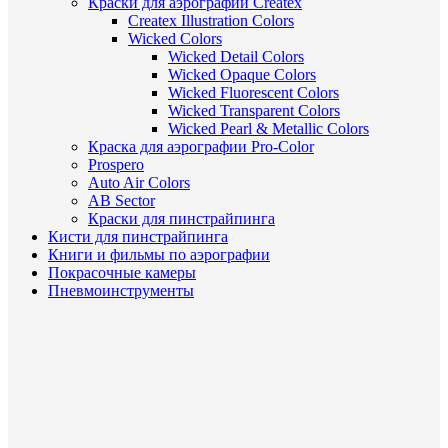
Краски для аэрографии Createx
Createx Illustration Colors
Wicked Colors
Wicked Detail Colors
Wicked Opaque Colors
Wicked Fluorescent Colors
Wicked Transparent Colors
Wicked Pearl & Metallic Colors
Краска для аэрографии Pro-Color
Prospero
Auto Air Colors
AB Sector
Краски для пинстрайпинга
Кисти для пинстрайпинга
Книги и фильмы по аэрографии
Покрасочные камеры
Пневмоинструменты