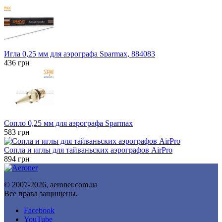
Игла 0,25 мм для аэрографа Sparmax, 884083
436
грн
Сопло 0,25 мм для аэрографа Sparmax
583
грн
Сопла и иглы для тайваньских аэрографов AirPro
894
грн
© 2007-2026, aeroner.com.ua
Все права защищены.
Facebook
YouTube