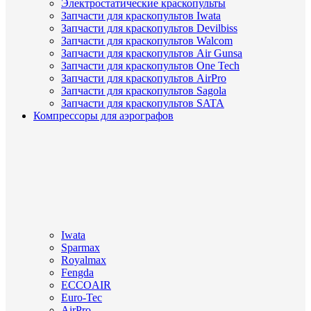
Электростатические краскопульты
Запчасти для краскопультов Iwata
Запчасти для краскопультов Devilbiss
Запчасти для краскопультов Walcom
Запчасти для краскопультов Air Gunsa
Запчасти для краскопультов One Tech
Запчасти для краскопультов AirPro
Запчасти для краскопультов Sagola
Запчасти для краскопультов SATA
Компрессоры для аэрографов
Iwata
Sparmax
Royalmax
Fengda
ECCOAIR
Euro-Tec
AirPro