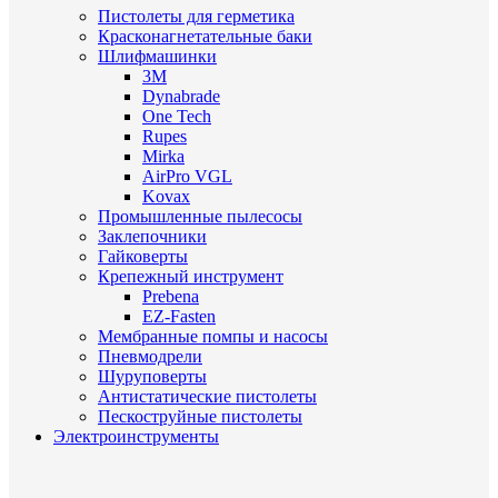
Пистолеты для герметика
Красконагнетательные баки
Шлифмашинки
3M
Dynabrade
One Tech
Rupes
Mirka
AirPro VGL
Kovax
Промышленные пылесосы
Заклепочники
Гайковерты
Крепежный инструмент
Prebena
EZ-Fasten
Мембранные помпы и насосы
Пневмодрели
Шуруповерты
Антистатические пистолеты
Пескоструйные пистолеты
Электроинструменты