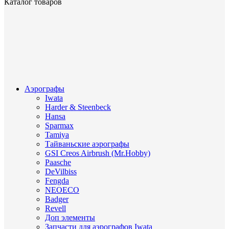
Каталог товаров
Аэрографы
Iwata
Harder & Steenbeck
Hansa
Sparmax
Tamiya
Тайваньские аэрографы
GSI Creos Airbrush (Mr.Hobby)
Paasche
DeVilbiss
Fengda
NEOECO
Badger
Revell
Доп элементы
Запчасти для аэрографов Iwata