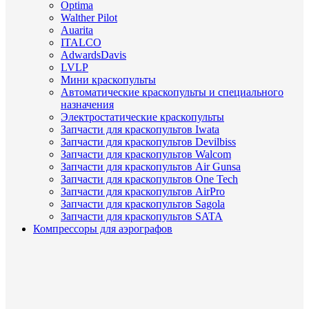
Optima
Walther Pilot
Auarita
ITALCO
AdwardsDavis
LVLP
Мини краскопульты
Автоматические краскопульты и специального
назначения
Электростатические краскопульты
Запчасти для краскопультов Iwata
Запчасти для краскопультов Devilbiss
Запчасти для краскопультов Walcom
Запчасти для краскопультов Air Gunsa
Запчасти для краскопультов One Tech
Запчасти для краскопультов AirPro
Запчасти для краскопультов Sagola
Запчасти для краскопультов SATA
Компрессоры для аэрографов