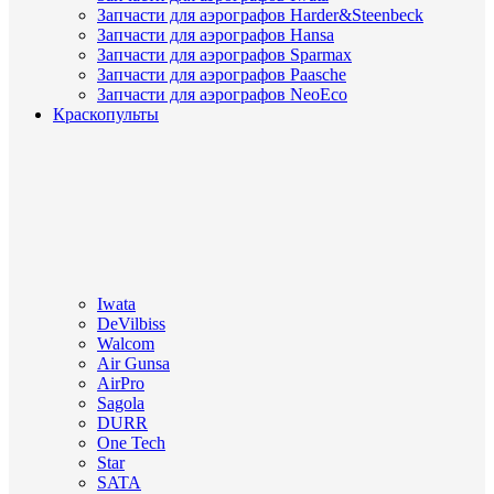
Запчасти для аэрографов Harder&Steenbeck
Запчасти для аэрографов Hansa
Запчасти для аэрографов Sparmax
Запчасти для аэрографов Paasche
Запчасти для аэрографов NeoEco
Краскопульты
Iwata
DeVilbiss
Walcom
Air Gunsa
AirPro
Sagola
DURR
One Tech
Star
SATA