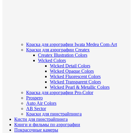
Краска для аэрографии Iwata Medea Com-Art
Краски для аэрографии Createx
Createx Illustration Colors
Wicked Colors
Wicked Detail Colors
Wicked Opaque Colors
Wicked Fluorescent Colors
Wicked Transparent Colors
Wicked Pearl & Metallic Colors
Краска для аэрографии Pro-Color
Prospero
Auto Air Colors
AB Sector
Краски для пинстрайпинга
Кисти для пинстрайпинга
Книги и фильмы по аэрографии
Покрасочные камеры