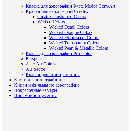
Краска для аэрографии Iwata Medea Com-Art
Краски для аэрографии Createx
Createx Illustration Colors
Wicked Colors
Wicked Detail Colors
Wicked Opaque Colors
Wicked Fluorescent Colors
Wicked Transparent Colors
Wicked Pearl & Metallic Colors
Краска для аэрографии Pro-Color
Prospero
Auto Air Colors
AB Sector
Краски для пинстрайпинга
Кисти для пинстрайпинга
Книги и фильмы по аэрографии
Покрасочные камеры
Пневмоинструменты