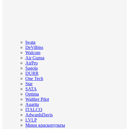
Iwata
DeVilbiss
Walcom
Air Gunsa
AirPro
Sagola
DURR
One Tech
Star
SATA
Optima
Walther Pilot
Auarita
ITALCO
AdwardsDavis
LVLP
Мини краскопульты