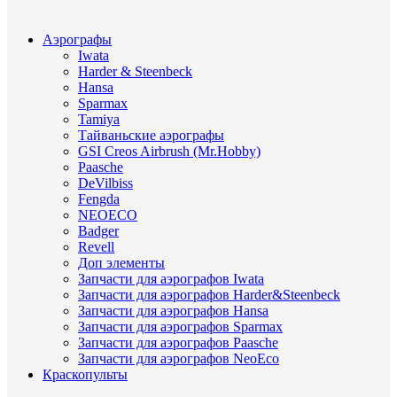
Аэрографы
Iwata
Harder & Steenbeck
Hansa
Sparmax
Tamiya
Тайваньские аэрографы
GSI Creos Airbrush (Mr.Hobby)
Paasche
DeVilbiss
Fengda
NEOECO
Badger
Revell
Доп элементы
Запчасти для аэрографов Iwata
Запчасти для аэрографов Harder&Steenbeck
Запчасти для аэрографов Hansa
Запчасти для аэрографов Sparmax
Запчасти для аэрографов Paasche
Запчасти для аэрографов NeoEco
Краскопульты