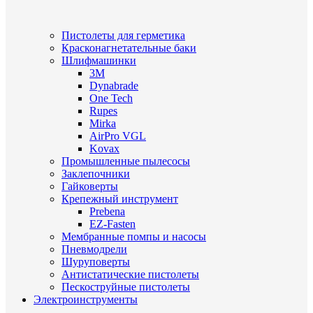
Пистолеты для герметика
Красконагнетательные баки
Шлифмашинки
3M
Dynabrade
One Tech
Rupes
Mirka
AirPro VGL
Kovax
Промышленные пылесосы
Заклепочники
Гайковерты
Крепежный инструмент
Prebena
EZ-Fasten
Мембранные помпы и насосы
Пневмодрели
Шуруповерты
Антистатические пистолеты
Пескоструйные пистолеты
Электроинструменты