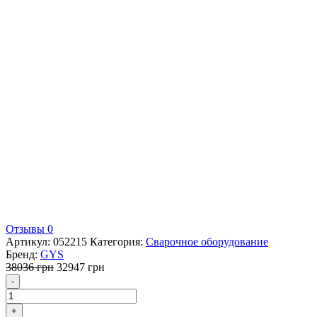
Отзывы 0
Артикул:
052215
Категория:
Сварочное оборудование
Бренд:
GYS
Первоначальная
Текущая
38036
грн
32947
грн
Количество
цена
цена:
-
составляла
32947 грн.
38036 грн.
+