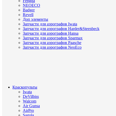
Fengda
NEOECO
Badger
Revell
Доп элементы
Запчасти для аэрографов Iwata
Запчасти для аэрографов Harder&Steenbeck
Запчасти для аэрографов Hansa
Запчасти для аэрографов Sparmax
Запчасти для аэрографов Paasche
Запчасти для аэрографов NeoEco
Краскопульты
Iwata
DeVilbiss
Walcom
Air Gunsa
AirPro
Sagola