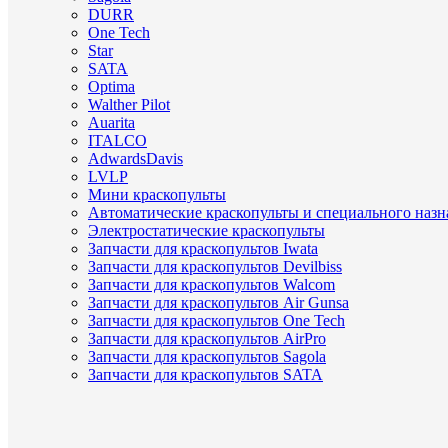
DURR
One Tech
Star
SATA
Optima
Walther Pilot
Auarita
ITALCO
AdwardsDavis
LVLP
Мини краскопульты
Автоматические краскопульты и специального назн
Электростатические краскопульты
Запчасти для краскопультов Iwata
Запчасти для краскопультов Devilbiss
Запчасти для краскопультов Walcom
Запчасти для краскопультов Air Gunsa
Запчасти для краскопультов One Tech
Запчасти для краскопультов AirPro
Запчасти для краскопультов Sagola
Запчасти для краскопультов SATA