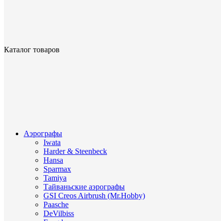
Каталог товаров
Аэрографы
Iwata
Harder & Steenbeck
Hansa
Sparmax
Tamiya
Тайваньские аэрографы
GSI Creos Airbrush (Mr.Hobby)
Paasche
DeVilbiss