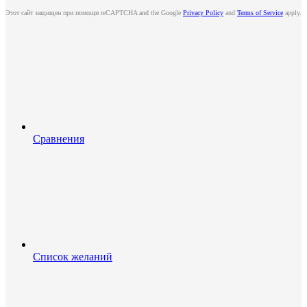
Этот сайт защищен при помощи reCAPTCHA and the Google
Privacy Policy
and
Terms of Service
apply.
Сравнения
Список желаний