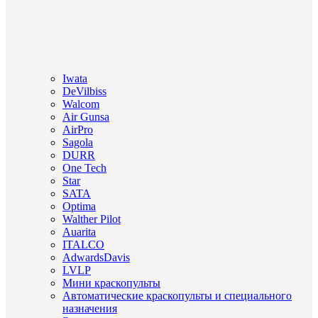
Iwata
DeVilbiss
Walcom
Air Gunsa
AirPro
Sagola
DURR
One Tech
Star
SATA
Optima
Walther Pilot
Auarita
ITALCO
AdwardsDavis
LVLP
Мини краскопульты
Автоматические краскопульты и специального
назначения