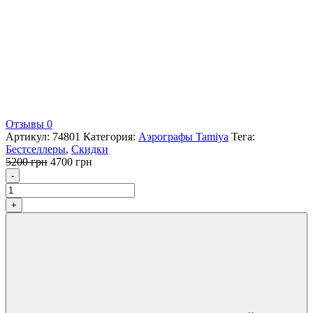
Отзывы 0
Артикул:
74801
Категория:
Аэрографы Tamiya
Тега:
Бестселлеры
,
Скидки
Первоначальная
Текущая
5200
грн
4700
грн
Количество
цена
цена:
-
составляла
4700 грн.
5200 грн.
+