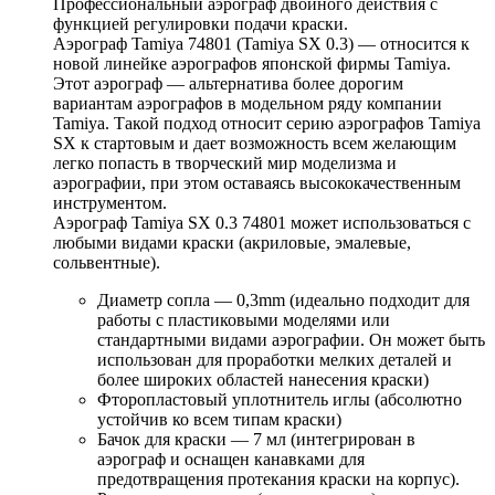
Профессиональный аэрограф двойного действия с
функцией регулировки подачи краски.
Аэрограф Tamiya 74801 (Tamiya SX 0.3) — относится к
новой линейке аэрографов японской фирмы Tamiya.
Этот аэрограф — альтернатива более дорогим
вариантам аэрографов в модельном ряду компании
Tamiya. Такой подход относит серию аэрографов Tamiya
SX к стартовым и дает возможность всем желающим
легко попасть в творческий мир моделизма и
аэрографии, при этом оставаясь высококачественным
инструментом.
Аэрограф Tamiya SX 0.3 74801 может использоваться с
любыми видами краски (акриловые, эмалевые,
сольвентные).
Диаметр сопла — 0,3mm (идеально подходит для
работы с пластиковыми моделями или
стандартными видами аэрографии. Он может быть
использован для проработки мелких деталей и
более широких областей нанесения краски)
Фторопластовый уплотнитель иглы (абсолютно
устойчив ко всем типам краски)
Бачок для краски — 7 мл (интегрирован в
аэрограф и оснащен канавками для
предотвращения протекания краски на корпус).