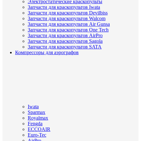
Электростатические краскопульты
Запчасти для краскопультов Iwata
Запчасти для краскопультов Devilbiss
Запчасти для краскопультов Walcom
Запчасти для краскопультов Air Gunsa
Запчасти для краскопультов One Tech
Запчасти для краскопультов AirPro
Запчасти для краскопультов Sagola
Запчасти для краскопультов SATA
Компрессоры для аэрографов
Iwata
Sparmax
Royalmax
Fengda
ECCOAIR
Euro-Tec
AirPro