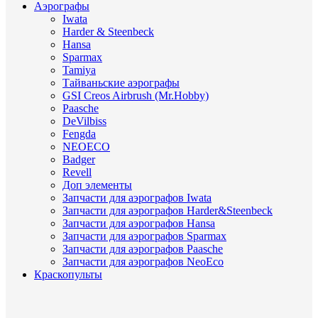
Аэрографы
Iwata
Harder & Steenbeck
Hansa
Sparmax
Tamiya
Тайваньские аэрографы
GSI Creos Airbrush (Mr.Hobby)
Paasche
DeVilbiss
Fengda
NEOECO
Badger
Revell
Доп элементы
Запчасти для аэрографов Iwata
Запчасти для аэрографов Harder&Steenbeck
Запчасти для аэрографов Hansa
Запчасти для аэрографов Sparmax
Запчасти для аэрографов Paasche
Запчасти для аэрографов NeoEco
Краскопульты