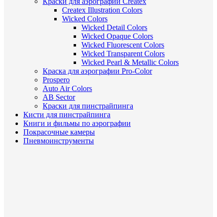
Краски для аэрографии Createx
Createx Illustration Colors
Wicked Colors
Wicked Detail Colors
Wicked Opaque Colors
Wicked Fluorescent Colors
Wicked Transparent Colors
Wicked Pearl & Metallic Colors
Краска для аэрографии Pro-Color
Prospero
Auto Air Colors
AB Sector
Краски для пинстрайпинга
Кисти для пинстрайпинга
Книги и фильмы по аэрографии
Покрасочные камеры
Пневмоинструменты