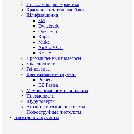
Пистолеты для герметика
Красконагнетательные баки
Шлифмашинки
3M
Dynabrade
One Tech
Rupes
Mirka
AirPro VGL
Kovax
Промышленные пылесосы
Заклепочники
Гайковерты
Крепежный инструмент
Prebena
EZ-Fasten
Мембранные помпы и насосы
Пневмодрели
Шуруповерты
Антистатические пистолеты
Пескоструйные пистолеты
Электроинструменты