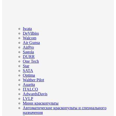
Iwata
DeVilbiss
Walcom
Air Gunsa
AirPro
Sagola
DURR
One Tech
Star
SATA
Optima
Walther Pilot
Auarita
ITALCO
AdwardsDavis
LVLP
Мини краскопульты
Автоматические краскопульты и специального
назначения