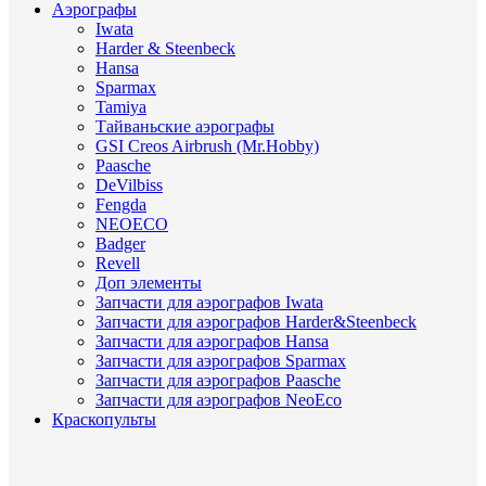
Аэрографы
Iwata
Harder & Steenbeck
Hansa
Sparmax
Tamiya
Тайваньские аэрографы
GSI Creos Airbrush (Mr.Hobby)
Paasche
DeVilbiss
Fengda
NEOECO
Badger
Revell
Доп элементы
Запчасти для аэрографов Iwata
Запчасти для аэрографов Harder&Steenbeck
Запчасти для аэрографов Hansa
Запчасти для аэрографов Sparmax
Запчасти для аэрографов Paasche
Запчасти для аэрографов NeoEco
Краскопульты