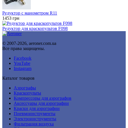
Редуктор с манометром R11
1453
грн
Редуктор для краскопультов F098
© 2007-2026, aeroner.com.ua
Все права защищены.
Facebook
YouTube
Instagram
Каталог товаров
Аэрографы
Краскопульты
Компрессоры для аэрографов
Аксессуары для аэрографии
Краски для аэрографии
Пневмоинструменты
Электроинструменты
Фильтрация воздуха