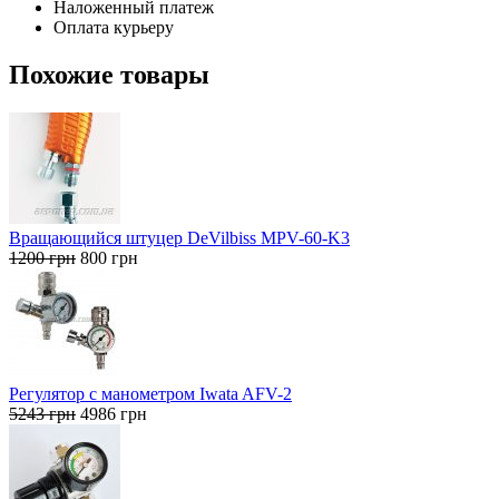
Наложенный платеж
Оплата курьеру
Похожие товары
Вращающийся штуцер DeVilbiss MPV-60-K3
Первоначальная
Текущая
1200
грн
800
грн
цена
цена:
составляла
800 грн.
1200 грн.
Регулятор с манометром Iwata AFV-2
Первоначальная
Текущая
5243
грн
4986
грн
цена
цена:
составляла
4986 грн.
5243 грн.