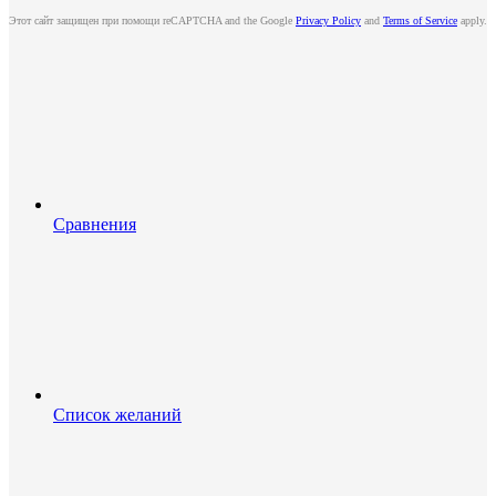
Этот сайт защищен при помощи reCAPTCHA and the Google
Privacy Policy
and
Terms of Service
apply.
Сравнения
Список желаний