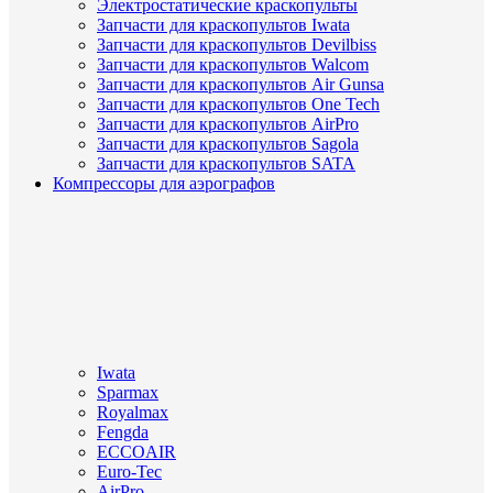
Электростатические краскопульты
Запчасти для краскопультов Iwata
Запчасти для краскопультов Devilbiss
Запчасти для краскопультов Walcom
Запчасти для краскопультов Air Gunsa
Запчасти для краскопультов One Tech
Запчасти для краскопультов AirPro
Запчасти для краскопультов Sagola
Запчасти для краскопультов SATA
Компрессоры для аэрографов
Iwata
Sparmax
Royalmax
Fengda
ECCOAIR
Euro-Tec
AirPro