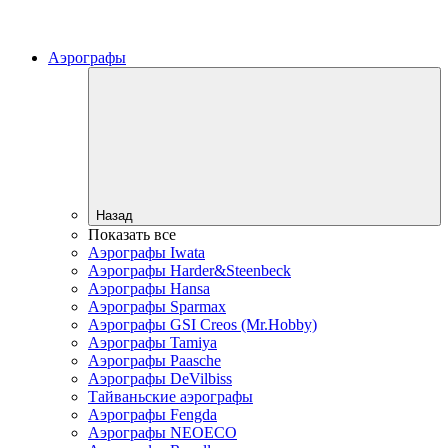
Аэрографы
Назад
Показать все
Аэрографы Iwata
Аэрографы Harder&Steenbeck
Аэрографы Hansa
Аэрографы Sparmax
Аэрографы GSI Creos (Mr.Hobby)
Аэрографы Tamiya
Аэрографы Paasche
Аэрографы DeVilbiss
Тайваньские аэрографы
Аэрографы Fengda
Аэрографы NEOECO