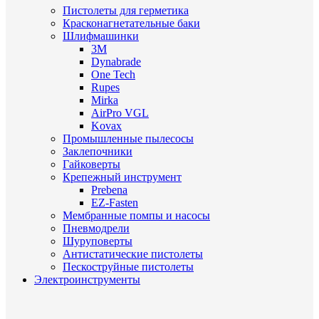
Пистолеты для герметика
Красконагнетательные баки
Шлифмашинки
3M
Dynabrade
One Tech
Rupes
Mirka
AirPro VGL
Kovax
Промышленные пылесосы
Заклепочники
Гайковерты
Крепежный инструмент
Prebena
EZ-Fasten
Мембранные помпы и насосы
Пневмодрели
Шуруповерты
Антистатические пистолеты
Пескоструйные пистолеты
Электроинструменты