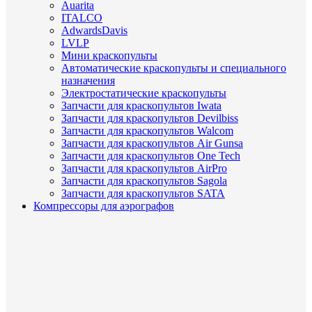
Auarita
ITALCO
AdwardsDavis
LVLP
Мини краскопульты
Автоматические краскопульты и специального
назначения
Электростатические краскопульты
Запчасти для краскопультов Iwata
Запчасти для краскопультов Devilbiss
Запчасти для краскопультов Walcom
Запчасти для краскопультов Air Gunsa
Запчасти для краскопультов One Tech
Запчасти для краскопультов AirPro
Запчасти для краскопультов Sagola
Запчасти для краскопультов SATA
Компрессоры для аэрографов