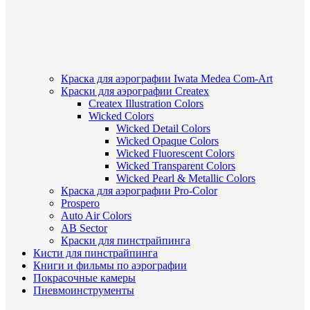
Краска для аэрографии Iwata Medea Com-Art
Краски для аэрографии Createx
Createx Illustration Colors
Wicked Colors
Wicked Detail Colors
Wicked Opaque Colors
Wicked Fluorescent Colors
Wicked Transparent Colors
Wicked Pearl & Metallic Colors
Краска для аэрографии Pro-Color
Prospero
Auto Air Colors
AB Sector
Краски для пинстрайпинга
Кисти для пинстрайпинга
Книги и фильмы по аэрографии
Покрасочные камеры
Пневмоинструменты