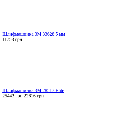
Шлифмашинка 3М 33628 5 мм
11753
грн
Шлифмашинка 3М 28517 Elite
Первоначальная
Текущая
25443
грн
22616
грн
цена
цена:
составляла
22616 грн.
25443 грн.