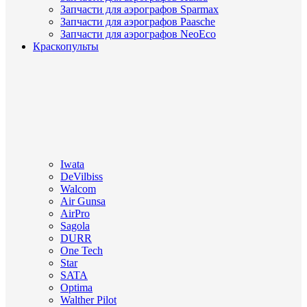
Запчасти для аэрографов Sparmax
Запчасти для аэрографов Paasche
Запчасти для аэрографов NeoEco
Краскопульты
Iwata
DeVilbiss
Walcom
Air Gunsa
AirPro
Sagola
DURR
One Tech
Star
SATA
Optima
Walther Pilot