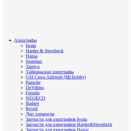
Аэрографы
Iwata
Harder & Steenbeck
Hansa
Sparmax
Tamiya
Тайваньские аэрографы
GSI Creos Airbrush (Mr.Hobby)
Paasche
DeVilbiss
Fengda
NEOECO
Badger
Revell
Доп элементы
Запчасти для аэрографов Iwata
Запчасти для аэрографов Harder&Steenbeck
Запчасти для аэрографов Hansa