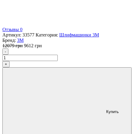
Отзывы 0
Артикул:
33577
Категория:
Шлифмашинки 3M
Бренд:
3M
Первоначальная
Текущая
12079
грн
9612
грн
Количество
цена
цена:
-
составляла
9612 грн.
12079 грн.
+
Купить