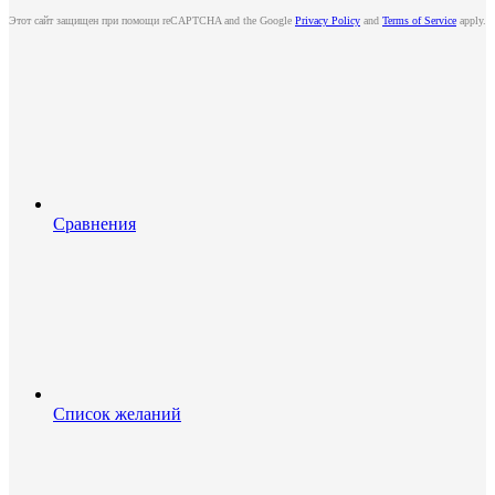
Этот сайт защищен при помощи reCAPTCHA and the Google
Privacy Policy
and
Terms of Service
apply.
Сравнения
Список желаний