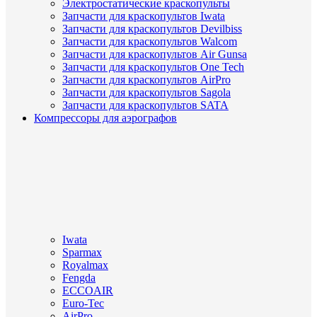
Электростатические краскопульты
Запчасти для краскопультов Iwata
Запчасти для краскопультов Devilbiss
Запчасти для краскопультов Walcom
Запчасти для краскопультов Air Gunsa
Запчасти для краскопультов One Tech
Запчасти для краскопультов AirPro
Запчасти для краскопультов Sagola
Запчасти для краскопультов SATA
Компрессоры для аэрографов
Iwata
Sparmax
Royalmax
Fengda
ECCOAIR
Euro-Tec
AirPro