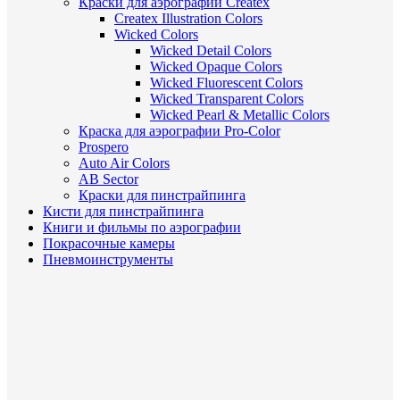
Краски для аэрографии Createx
Createx Illustration Colors
Wicked Colors
Wicked Detail Colors
Wicked Opaque Colors
Wicked Fluorescent Colors
Wicked Transparent Colors
Wicked Pearl & Metallic Colors
Краска для аэрографии Pro-Color
Prospero
Auto Air Colors
AB Sector
Краски для пинстрайпинга
Кисти для пинстрайпинга
Книги и фильмы по аэрографии
Покрасочные камеры
Пневмоинструменты