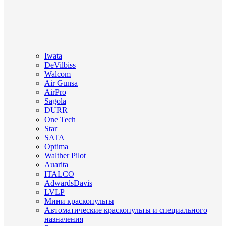
Iwata
DeVilbiss
Walcom
Air Gunsa
AirPro
Sagola
DURR
One Tech
Star
SATA
Optima
Walther Pilot
Auarita
ITALCO
AdwardsDavis
LVLP
Мини краскопульты
Автоматические краскопульты и специального
назначения