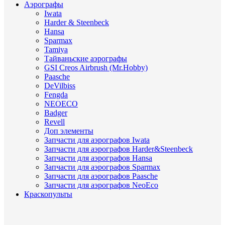
Аэрографы
Iwata
Harder & Steenbeck
Hansa
Sparmax
Tamiya
Тайваньские аэрографы
GSI Creos Airbrush (Mr.Hobby)
Paasche
DeVilbiss
Fengda
NEOECO
Badger
Revell
Доп элементы
Запчасти для аэрографов Iwata
Запчасти для аэрографов Harder&Steenbeck
Запчасти для аэрографов Hansa
Запчасти для аэрографов Sparmax
Запчасти для аэрографов Paasche
Запчасти для аэрографов NeoEco
Краскопульты