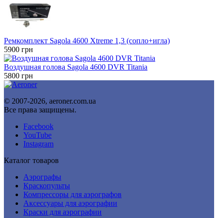
Ремкомплект Sagola 4600 Xtreme 1,3 (сопло+игла)
5900
грн
Воздушная голова Sagola 4600 DVR Titania
5800
грн
© 2007-2026, aeroner.com.ua
Все права защищены.
Facebook
YouTube
Instagram
Каталог товаров
Аэрографы
Краскопульты
Компрессоры для аэрографов
Аксессуары для аэрографии
Краски для аэрографии