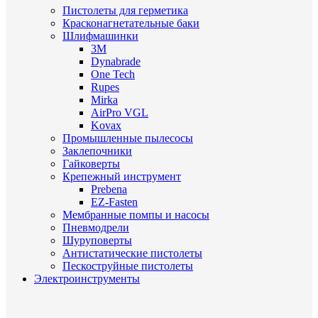
Пистолеты для герметика
Красконагнетательные баки
Шлифмашинки
3M
Dynabrade
One Tech
Rupes
Mirka
AirPro VGL
Kovax
Промышленные пылесосы
Заклепочники
Гайковерты
Крепежный инструмент
Prebena
EZ-Fasten
Мембранные помпы и насосы
Пневмодрели
Шуруповерты
Антистатические пистолеты
Пескоструйные пистолеты
Электроинструменты