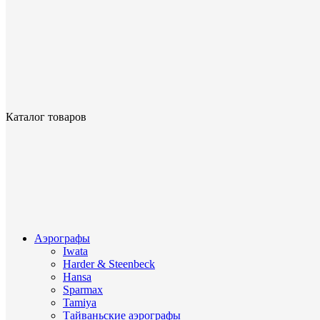
Каталог товаров
Аэрографы
Iwata
Harder & Steenbeck
Hansa
Sparmax
Tamiya
Тайваньские аэрографы