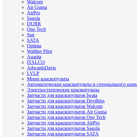
Walcom
Air Gunsa
AirPro
Sagola
DURR
One Tech
Star
SATA
Optima
Walther Pilot
Auarita
ITALCO
AdwardsDavis
LVLP
Мини краскопульты
Автоматические краскопульты и специального назн
Электростатические краскопульты
Запчасти для краскопультов Iwata
Запчасти для краскопультов Devilbiss
Запчасти для краскопультов Walcom
Запчасти для краскопультов Air Gunsa
Запчасти для краскопультов One Tech
Запчасти для краскопультов AirPro
Запчасти для краскопультов Sagola
Запчасти для краскопультов SATA