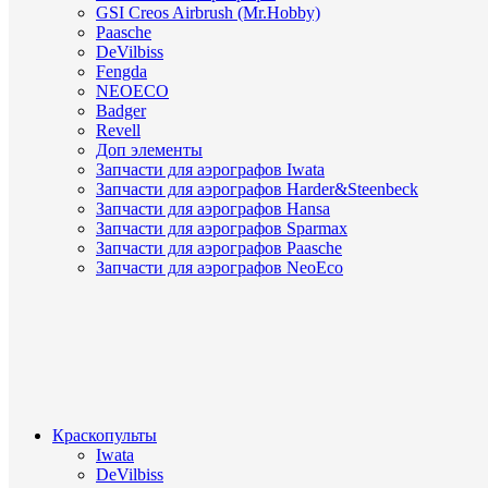
GSI Creos Airbrush (Mr.Hobby)
Paasche
DeVilbiss
Fengda
NEOECO
Badger
Revell
Доп элементы
Запчасти для аэрографов Iwata
Запчасти для аэрографов Harder&Steenbeck
Запчасти для аэрографов Hansa
Запчасти для аэрографов Sparmax
Запчасти для аэрографов Paasche
Запчасти для аэрографов NeoEco
Краскопульты
Iwata
DeVilbiss