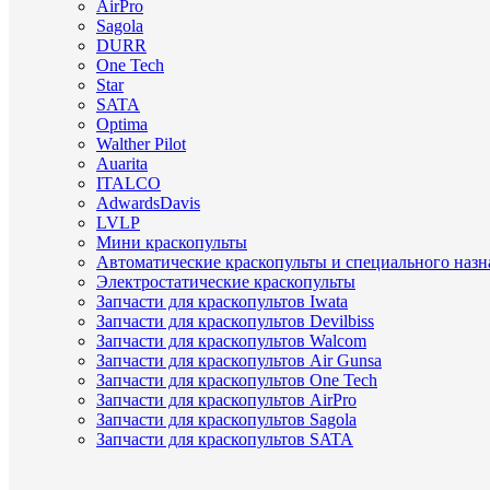
AirPro
Sagola
DURR
One Tech
Star
SATA
Optima
Walther Pilot
Auarita
ITALCO
AdwardsDavis
LVLP
Мини краскопульты
Автоматические краскопульты и специального назн
Электростатические краскопульты
Запчасти для краскопультов Iwata
Запчасти для краскопультов Devilbiss
Запчасти для краскопультов Walcom
Запчасти для краскопультов Air Gunsa
Запчасти для краскопультов One Tech
Запчасти для краскопультов AirPro
Запчасти для краскопультов Sagola
Запчасти для краскопультов SATA