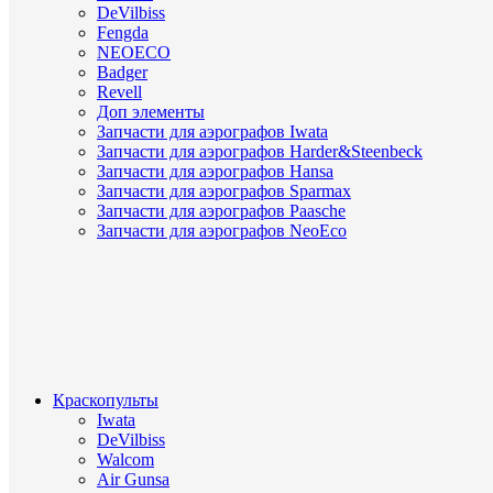
DeVilbiss
Fengda
NEOECO
Badger
Revell
Доп элементы
Запчасти для аэрографов Iwata
Запчасти для аэрографов Harder&Steenbeck
Запчасти для аэрографов Hansa
Запчасти для аэрографов Sparmax
Запчасти для аэрографов Paasche
Запчасти для аэрографов NeoEco
Краскопульты
Iwata
DeVilbiss
Walcom
Air Gunsa