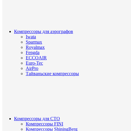
Компрессоры для аэрографов
Iwata
Sparmax
Royalmax
Fengda
ECCOAIR
Euro-Tec
AirPro
Тайваньские компрессоры
Компрессоры для СТО
Компрессоры FINI
Компрессоры ShiningBerg