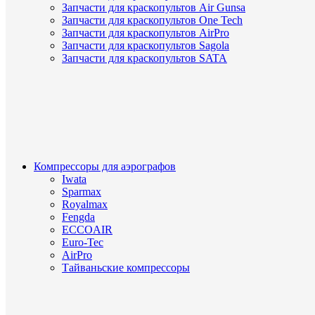
Запчасти для краскопультов Air Gunsa
Запчасти для краскопультов One Tech
Запчасти для краскопультов AirPro
Запчасти для краскопультов Sagola
Запчасти для краскопультов SATA
Компрессоры для аэрографов
Iwata
Sparmax
Royalmax
Fengda
ECCOAIR
Euro-Tec
AirPro
Тайваньские компрессоры