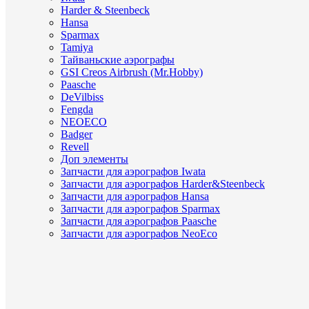
Harder & Steenbeck
Hansa
Sparmax
Tamiya
Тайваньские аэрографы
GSI Creos Airbrush (Mr.Hobby)
Paasche
DeVilbiss
Fengda
NEOECO
Badger
Revell
Доп элементы
Запчасти для аэрографов Iwata
Запчасти для аэрографов Harder&Steenbeck
Запчасти для аэрографов Hansa
Запчасти для аэрографов Sparmax
Запчасти для аэрографов Paasche
Запчасти для аэрографов NeoEco