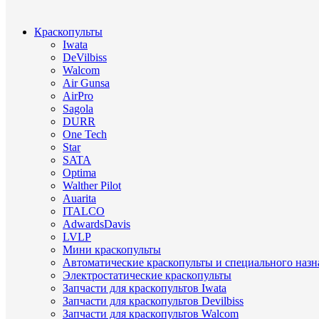
Краскопульты
Iwata
DeVilbiss
Walcom
Air Gunsa
AirPro
Sagola
DURR
One Tech
Star
SATA
Optima
Walther Pilot
Auarita
ITALCO
AdwardsDavis
LVLP
Мини краскопульты
Автоматические краскопульты и специального назн
Электростатические краскопульты
Запчасти для краскопультов Iwata
Запчасти для краскопультов Devilbiss
Запчасти для краскопультов Walcom