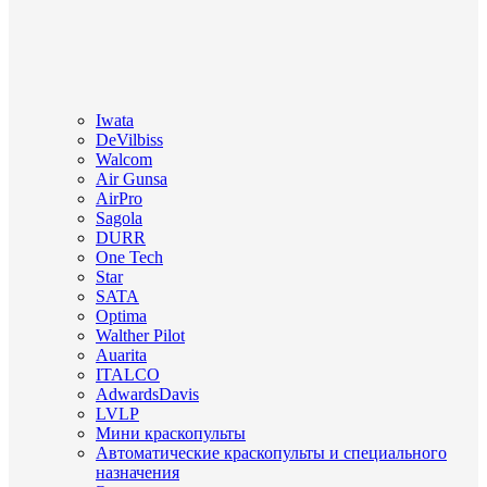
Iwata
DeVilbiss
Walcom
Air Gunsa
AirPro
Sagola
DURR
One Tech
Star
SATA
Optima
Walther Pilot
Auarita
ITALCO
AdwardsDavis
LVLP
Мини краскопульты
Автоматические краскопульты и специального
назначения