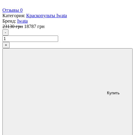
Отзывы 0
Категория:
Краскопульты Iwata
Бренд:
Iwata
Первоначальная
Текущая
23130
грн
18787
грн
Количество
цена
цена:
-
составляла
18787 грн.
23130 грн.
+
Купить