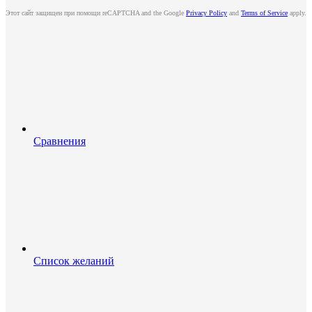
Этот сайт защищен при помощи reCAPTCHA and the Google
Privacy Policy
and
Terms of Service
apply.
Сравнения
Список желаний