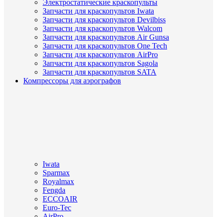
Электростатические краскопульты
Запчасти для краскопультов Iwata
Запчасти для краскопультов Devilbiss
Запчасти для краскопультов Walcom
Запчасти для краскопультов Air Gunsa
Запчасти для краскопультов One Tech
Запчасти для краскопультов AirPro
Запчасти для краскопультов Sagola
Запчасти для краскопультов SATA
Компрессоры для аэрографов
Iwata
Sparmax
Royalmax
Fengda
ECCOAIR
Euro-Tec
AirPro