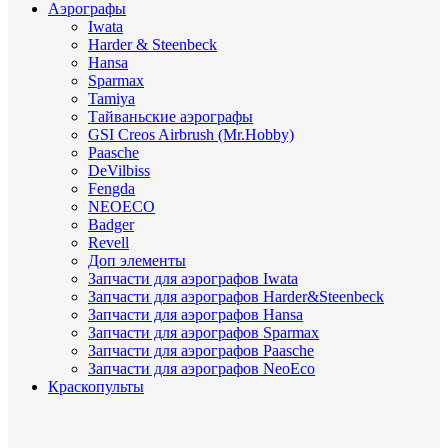
Аэрографы
Iwata
Harder & Steenbeck
Hansa
Sparmax
Tamiya
Тайваньские аэрографы
GSI Creos Airbrush (Mr.Hobby)
Paasche
DeVilbiss
Fengda
NEOECO
Badger
Revell
Доп элементы
Запчасти для аэрографов Iwata
Запчасти для аэрографов Harder&Steenbeck
Запчасти для аэрографов Hansa
Запчасти для аэрографов Sparmax
Запчасти для аэрографов Paasche
Запчасти для аэрографов NeoEco
Краскопульты