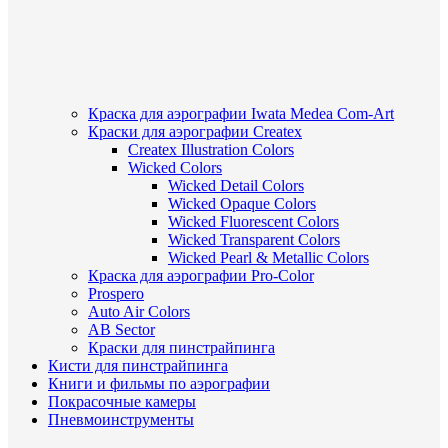
Краска для аэрографии Iwata Medea Com-Art
Краски для аэрографии Createx
Createx Illustration Colors
Wicked Colors
Wicked Detail Colors
Wicked Opaque Colors
Wicked Fluorescent Colors
Wicked Transparent Colors
Wicked Pearl & Metallic Colors
Краска для аэрографии Pro-Color
Prospero
Auto Air Colors
AB Sector
Краски для пинстрайпинга
Кисти для пинстрайпинга
Книги и фильмы по аэрографии
Покрасочные камеры
Пневмоинструменты