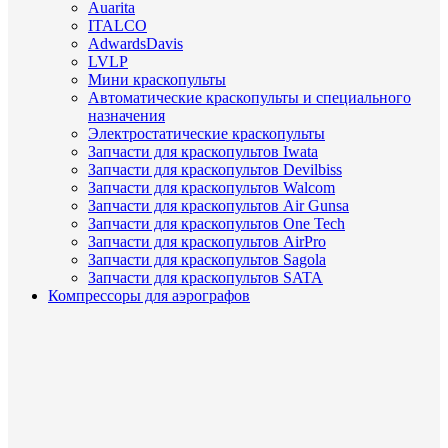
Auarita
ITALCO
AdwardsDavis
LVLP
Мини краскопульты
Автоматические краскопульты и специального
назначения
Электростатические краскопульты
Запчасти для краскопультов Iwata
Запчасти для краскопультов Devilbiss
Запчасти для краскопультов Walcom
Запчасти для краскопультов Air Gunsa
Запчасти для краскопультов One Tech
Запчасти для краскопультов AirPro
Запчасти для краскопультов Sagola
Запчасти для краскопультов SATA
Компрессоры для аэрографов