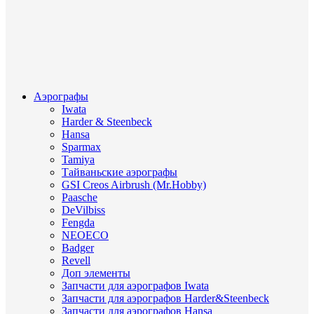
Аэрографы
Iwata
Harder & Steenbeck
Hansa
Sparmax
Tamiya
Тайваньские аэрографы
GSI Creos Airbrush (Mr.Hobby)
Paasche
DeVilbiss
Fengda
NEOECO
Badger
Revell
Доп элементы
Запчасти для аэрографов Iwata
Запчасти для аэрографов Harder&Steenbeck
Запчасти для аэрографов Hansa