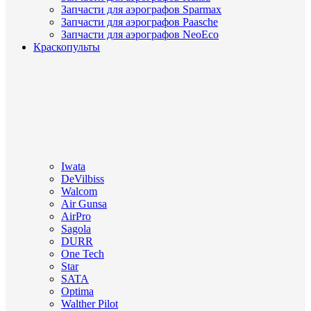
Запчасти для аэрографов Sparmax
Запчасти для аэрографов Paasche
Запчасти для аэрографов NeoEco
Краскопульты
Iwata
DeVilbiss
Walcom
Air Gunsa
AirPro
Sagola
DURR
One Tech
Star
SATA
Optima
Walther Pilot