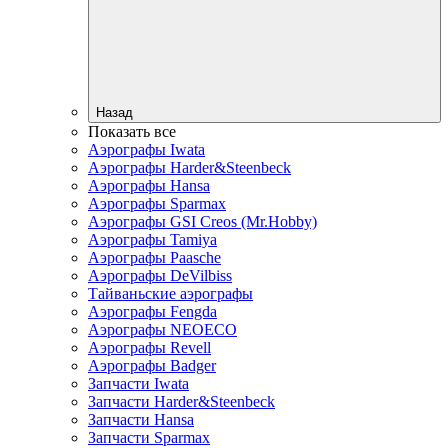
Назад
Показать все
Аэрографы Iwata
Аэрографы Harder&Steenbeck
Аэрографы Hansa
Аэрографы Sparmax
Аэрографы GSI Creos (Mr.Hobby)
Аэрографы Tamiya
Аэрографы Paasche
Аэрографы DeVilbiss
Тайваньские аэрографы
Аэрографы Fengda
Аэрографы NEOECO
Аэрографы Revell
Аэрографы Badger
Запчасти Iwata
Запчасти Harder&Steenbeck
Запчасти Hansa
Запчасти Sparmax