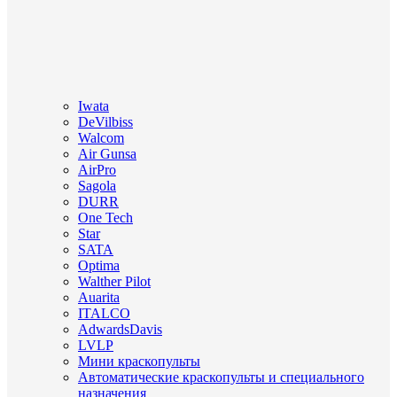
Iwata
DeVilbiss
Walcom
Air Gunsa
AirPro
Sagola
DURR
One Tech
Star
SATA
Optima
Walther Pilot
Auarita
ITALCO
AdwardsDavis
LVLP
Мини краскопульты
Автоматические краскопульты и специального
назначения