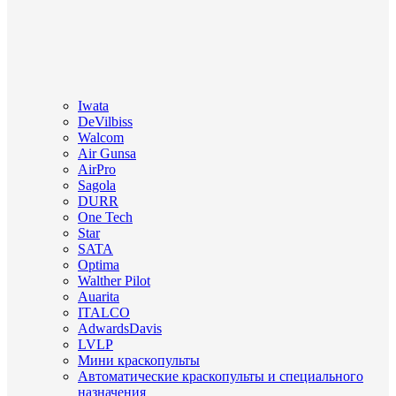
Iwata
DeVilbiss
Walcom
Air Gunsa
AirPro
Sagola
DURR
One Tech
Star
SATA
Optima
Walther Pilot
Auarita
ITALCO
AdwardsDavis
LVLP
Мини краскопульты
Автоматические краскопульты и специального
назначения