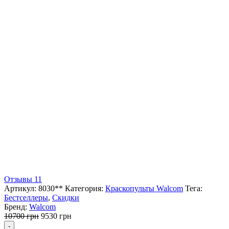
Отзывы 11
Артикул:
8030**
Категория:
Краскопульты Walcom
Тега:
Бестселлеры
,
Скидки
Бренд:
Walcom
Первоначальная
Текущая
10700
грн
9530
грн
Количество
цена
цена:
-