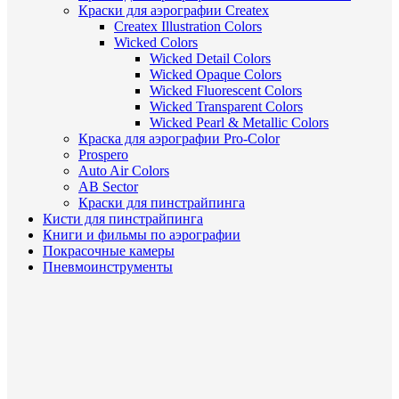
Краски для аэрографии Createx
Createx Illustration Colors
Wicked Colors
Wicked Detail Colors
Wicked Opaque Colors
Wicked Fluorescent Colors
Wicked Transparent Colors
Wicked Pearl & Metallic Colors
Краска для аэрографии Pro-Color
Prospero
Auto Air Colors
AB Sector
Краски для пинстрайпинга
Кисти для пинстрайпинга
Книги и фильмы по аэрографии
Покрасочные камеры
Пневмоинструменты