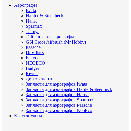
Аэрографы
Iwata
Harder & Steenbeck
Hansa
Sparmax
Tamiya
Тайваньские аэрографы
GSI Creos Airbrush (Mr.Hobby)
Paasche
DeVilbiss
Fengda
NEOECO
Badger
Revell
Доп элементы
Запчасти для аэрографов Iwata
Запчасти для аэрографов Harder&Steenbeck
Запчасти для аэрографов Hansa
Запчасти для аэрографов Sparmax
Запчасти для аэрографов Paasche
Запчасти для аэрографов NeoEco
Краскопульты