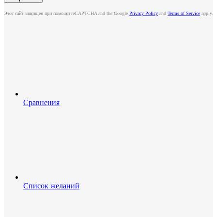
Этот сайт защищен при помощи reCAPTCHA and the Google
Privacy Policy
and
Terms of Service
apply.
Сравнения
Список желаний