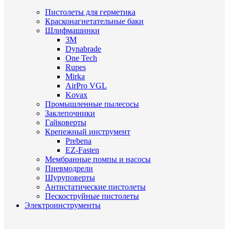
Пистолеты для герметика
Красконагнетательные баки
Шлифмашинки
3M
Dynabrade
One Tech
Rupes
Mirka
AirPro VGL
Kovax
Промышленные пылесосы
Заклепочники
Гайковерты
Крепежный инструмент
Prebena
EZ-Fasten
Мембранные помпы и насосы
Пневмодрели
Шуруповерты
Антистатические пистолеты
Пескоструйные пистолеты
Электроинструменты