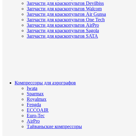
Запчасти для краскопультов Devilbiss
Запчасти для краскопультов Walcom
Запчасти для краскопультов Air Gunsa
Запчасти для краскопультов One Tech
Запчасти для краскопультов AirPro
Запчасти для краскопультов Sagola
Запчасти для краскопультов SATA
Компрессоры для аэрографов
Iwata
Sparmax
Royalmax
Fengda
ECCOAIR
Euro-Tec
AirPro
Тайваньские компрессоры