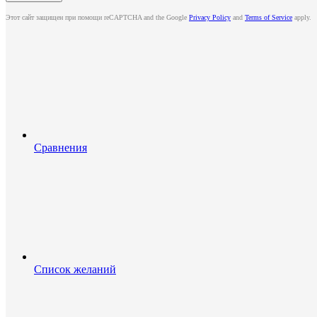
Этот сайт защищен при помощи reCAPTCHA and the Google
Privacy Policy
and
Terms of Service
apply.
Сравнения
Список желаний