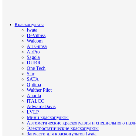
Краскопульты
Iwata
DeVilbiss
Walcom
Air Gunsa
AirPro
Sagola
DURR
One Tech
Star
SATA
Optima
Walther Pilot
Auarita
ITALCO
AdwardsDavis
LVLP
Мини краскопульты
Автоматические краскопульты и специального назн
Электростатические краскопульты
Запчасти для краскопультов Iwata