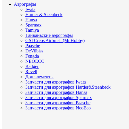
Аэрографы
Iwata
Harder & Steenbeck
Hansa
Sparmax
Tamiya
Тайваньские аэрографы
GSI Creos Airbrush (Mr.Hobby)
Paasche
DeVilbiss
Fengda
NEOECO
Badger
Revell
Доп элементы
Запчасти для аэрографов Iwata
Запчасти для аэрографов Harder&Steenbeck
Запчасти для аэрографов Hansa
Запчасти для аэрографов Sparmax
Запчасти для аэрографов Paasche
Запчасти для аэрографов NeoEco